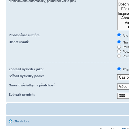
prohledávána automaticky, pokud nezvolíte jinak.
Prohledávat subfóra:
Ano
Hledat uvnitř:
Názv
Pouz
Pouz
Pouz
Zobrazit výsledek jako:
Přís
Seřadit výsledky podle:
Omezit výsledky na předchozí:
Zobrazit prvních:
Obsah fóra