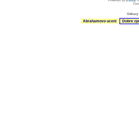
Powered by
phpBB
©
Čes
Odkazy 
Abrahamovo uceni
Dobre zp