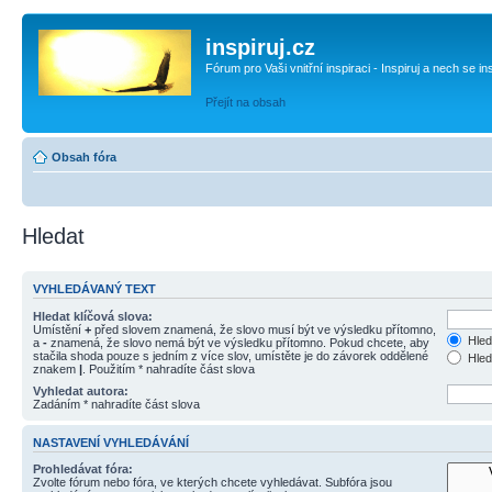
inspiruj.cz
Fórum pro Vaši vnitřní inspiraci - Inspiruj a nech se in
Přejít na obsah
Obsah fóra
Hledat
VYHLEDÁVANÝ TEXT
Hledat klíčová slova:
Umístění
+
před slovem znamená, že slovo musí být ve výsledku přítomno,
Hled
a
-
znamená, že slovo nemá být ve výsledku přítomno. Pokud chcete, aby
stačila shoda pouze s jedním z více slov, umístěte je do závorek oddělené
Hled
znakem
|
. Použitím * nahradíte část slova
Vyhledat autora:
Zadáním * nahradíte část slova
NASTAVENÍ VYHLEDÁVÁNÍ
Prohledávat fóra:
Zvolte fórum nebo fóra, ve kterých chcete vyhledávat. Subfóra jsou