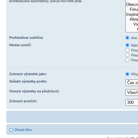
prohledávána automaticky, pokud nezvolíte jinak.
Prohledávat subfóra:
Ano
Hledat uvnitř:
Názv
Pouz
Pouz
Pouz
Zobrazit výsledek jako:
Přís
Seřadit výsledky podle:
Omezit výsledky na předchozí:
Zobrazit prvních:
Obsah fóra