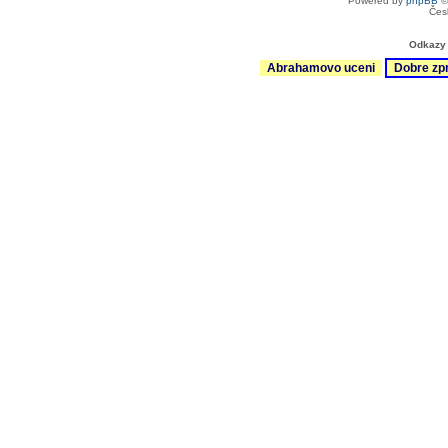
Powered by
phpBB
©
Čes
Odkazy 
Abrahamovo uceni
Dobre zp