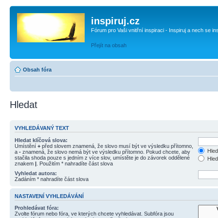
inspiruj.cz
Fórum pro Vaši vnitřní inspiraci - Inspiruj a nech se in
Přejít na obsah
Obsah fóra
Hledat
VYHLEDÁVANÝ TEXT
Hledat klíčová slova:
Umístění
+
před slovem znamená, že slovo musí být ve výsledku přítomno,
Hled
a
-
znamená, že slovo nemá být ve výsledku přítomno. Pokud chcete, aby
stačila shoda pouze s jedním z více slov, umístěte je do závorek oddělené
Hled
znakem
|
. Použitím * nahradíte část slova
Vyhledat autora:
Zadáním * nahradíte část slova
NASTAVENÍ VYHLEDÁVÁNÍ
Prohledávat fóra:
Zvolte fórum nebo fóra, ve kterých chcete vyhledávat. Subfóra jsou