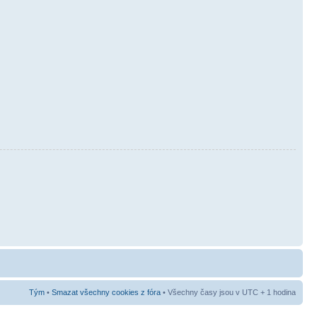
Tým
•
Smazat všechny cookies z fóra
• Všechny časy jsou v UTC + 1 hodina