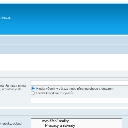
spirovat.
á, že slovo nemá
Hledat všechny výrazy nebo přesnou shodu s dotazem
, umístěte je do
Hledat kterýkoliv z výrazů
omaticky, pokud