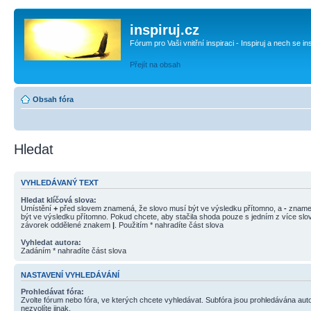
inspiruj.cz
Fórum pro Vaši vnitřní inspiraci - Inspiruj a nech se in
Přejít na obsah
Obsah fóra
Hledat
VYHLEDÁVANÝ TEXT
Hledat klíčová slova:
Umístění
+
před slovem znamená, že slovo musí být ve výsledku přítomno, a
-
znamen
být ve výsledku přítomno. Pokud chcete, aby stačila shoda pouze s jedním z více slov
závorek oddělené znakem
|
. Použitím * nahradíte část slova
Vyhledat autora:
Zadáním * nahradíte část slova
NASTAVENÍ VYHLEDÁVÁNÍ
Prohledávat fóra:
Zvolte fórum nebo fóra, ve kterých chcete vyhledávat. Subfóra jsou prohledávána aut
nezvolíte jinak.