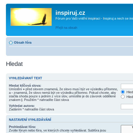
inspiruj.cz
Fórum pro Vaši vnitřní inspiraci - Inspiruj a nech se in
Přejít na obsah
Obsah fóra
Hledat
VYHLEDÁVANÝ TEXT
Hledat klíčová slova:
Umístění
+
před slovem znamená, že slovo musí být ve výsledku přítomno,
Hled
a
-
znamená, že slovo nemá být ve výsledku přítomno. Pokud chcete, aby
stačila shoda pouze s jedním z více slov, umístěte je do závorek oddělené
Hled
znakem
|
. Použitím * nahradíte část slova
Vyhledat autora:
Zadáním * nahradíte část slova
NASTAVENÍ VYHLEDÁVÁNÍ
Prohledávat fóra:
Zvolte fórum nebo fóra, ve kterých chcete vyhledávat. Subfóra jsou