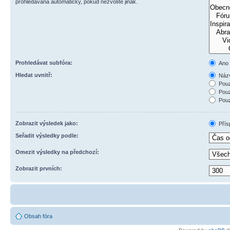
prohledávána automaticky, pokud nezvolíte jinak.
Prohledávat subfóra:
Ano
Hledat uvnitř:
Názv
Pouz
Pouz
Pouz
Zobrazit výsledek jako:
Přís
Seřadit výsledky podle:
Omezit výsledky na předchozí:
Zobrazit prvních:
Obsah fóra