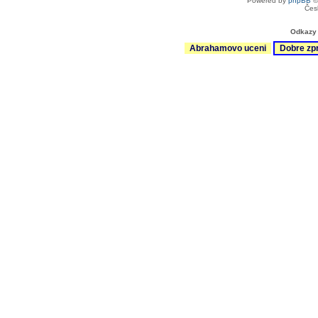
Powered by
phpBB
©
Čes
Odkazy 
Abrahamovo uceni
Dobre zp