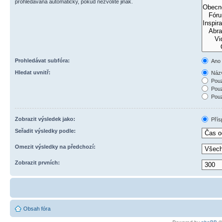
prohledávána automaticky, pokud nezvolíte jinak.
Prohledávat subfóra:
Ano
Hledat uvnitř:
Názv
Pouz
Pouz
Pouz
Zobrazit výsledek jako:
Přís
Seřadit výsledky podle:
Omezit výsledky na předchozí:
Zobrazit prvních:
Obsah fóra