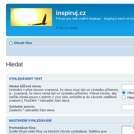
inspiruj.cz
Fórum pro Vaši vnitřní inspiraci - Inspiruj a nech se in
Přejít na obsah
Obsah fóra
Hledat
VYHLEDÁVANÝ TEXT
Hledat klíčová slova:
Umístění
+
před slovem znamená, že slovo musí být ve výsledku přítomno,
Hled
a
-
znamená, že slovo nemá být ve výsledku přítomno. Pokud chcete, aby
stačila shoda pouze s jedním z více slov, umístěte je do závorek oddělené
Hled
znakem
|
. Použitím * nahradíte část slova
Vyhledat autora:
Zadáním * nahradíte část slova
NASTAVENÍ VYHLEDÁVÁNÍ
Prohledávat fóra:
Zvolte fórum nebo fóra, ve kterých chcete vyhledávat. Subfóra jsou