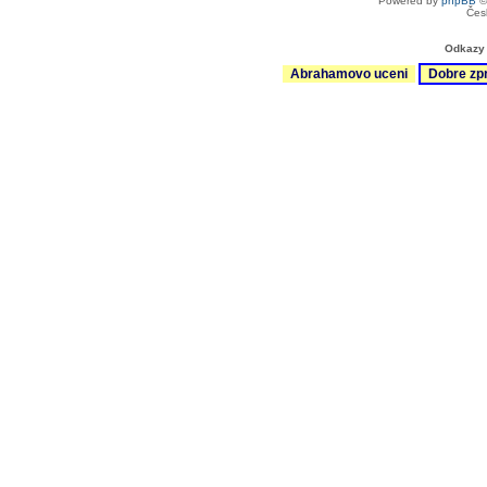
Powered by
phpBB
©
Čes
Odkazy 
Abrahamovo uceni
Dobre zp