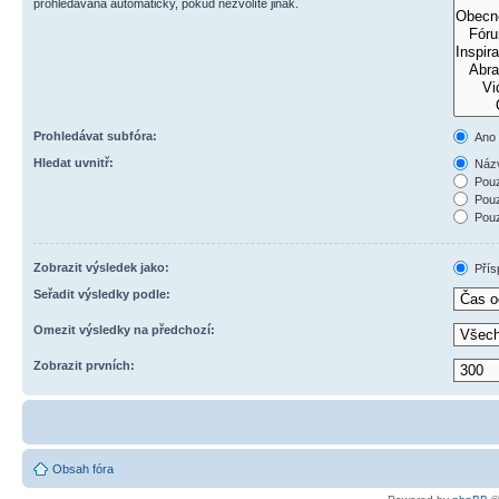
prohledávána automaticky, pokud nezvolíte jinak.
Prohledávat subfóra:
Ano
Hledat uvnitř:
Názv
Pouz
Pouz
Pouz
Zobrazit výsledek jako:
Přís
Seřadit výsledky podle:
Omezit výsledky na předchozí:
Zobrazit prvních:
Obsah fóra