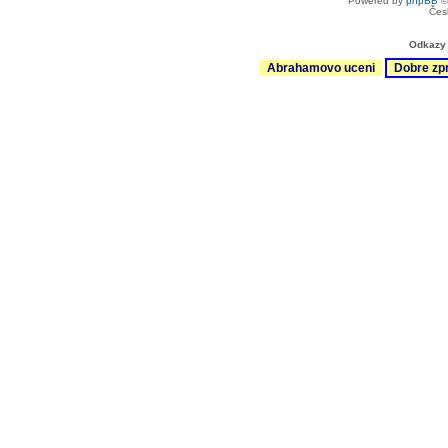
Powered by
phpBB
©
Čes
Odkazy 
Abrahamovo uceni
Dobre zp