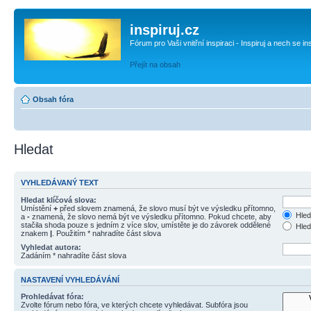
inspiruj.cz
Fórum pro Vaši vnitřní inspiraci - Inspiruj a nech se in
Přejít na obsah
Obsah fóra
Hledat
VYHLEDÁVANÝ TEXT
Hledat klíčová slova:
Umístění
+
před slovem znamená, že slovo musí být ve výsledku přítomno,
Hled
a
-
znamená, že slovo nemá být ve výsledku přítomno. Pokud chcete, aby
stačila shoda pouze s jedním z více slov, umístěte je do závorek oddělené
Hled
znakem
|
. Použitím * nahradíte část slova
Vyhledat autora:
Zadáním * nahradíte část slova
NASTAVENÍ VYHLEDÁVÁNÍ
Prohledávat fóra:
Zvolte fórum nebo fóra, ve kterých chcete vyhledávat. Subfóra jsou