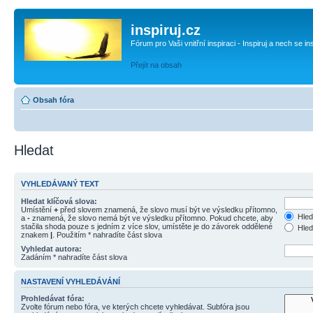
inspiruj.cz
Fórum pro Vaši vnitřní inspiraci - Inspiruj a nech se in
Přejít na obsah
Obsah fóra
Hledat
VYHLEDÁVANÝ TEXT
Hledat klíčová slova:
Umístění
+
před slovem znamená, že slovo musí být ve výsledku přítomno,
Hled
a
-
znamená, že slovo nemá být ve výsledku přítomno. Pokud chcete, aby
stačila shoda pouze s jedním z více slov, umístěte je do závorek oddělené
Hled
znakem
|
. Použitím * nahradíte část slova
Vyhledat autora:
Zadáním * nahradíte část slova
NASTAVENÍ VYHLEDÁVÁNÍ
Prohledávat fóra:
Zvolte fórum nebo fóra, ve kterých chcete vyhledávat. Subfóra jsou