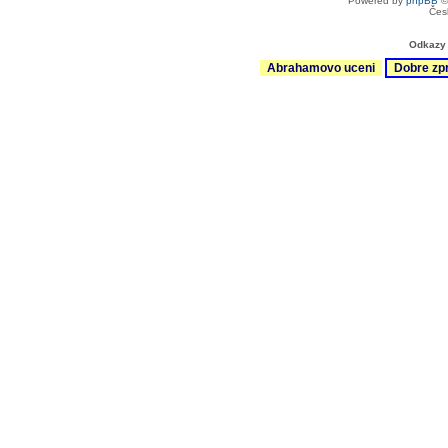
Powered by
phpBB
©
Čes
Odkazy 
Abrahamovo uceni
Dobre zp