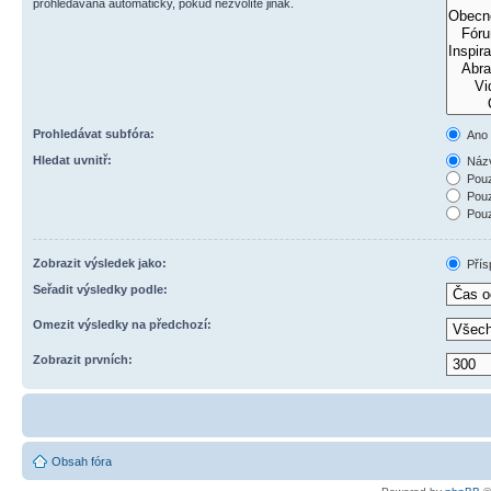
prohledávána automaticky, pokud nezvolíte jinak.
Prohledávat subfóra:
Ano
Hledat uvnitř:
Názv
Pouz
Pouz
Pouz
Zobrazit výsledek jako:
Přís
Seřadit výsledky podle:
Omezit výsledky na předchozí:
Zobrazit prvních:
Obsah fóra