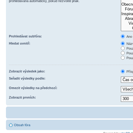
prohledávána automaticky, pokud nezvolíte jinak.
Prohledávat subfóra:
Ano
Hledat uvnitř:
Názv
Pouz
Pouz
Pouz
Zobrazit výsledek jako:
Přís
Seřadit výsledky podle:
Omezit výsledky na předchozí:
Zobrazit prvních:
Obsah fóra