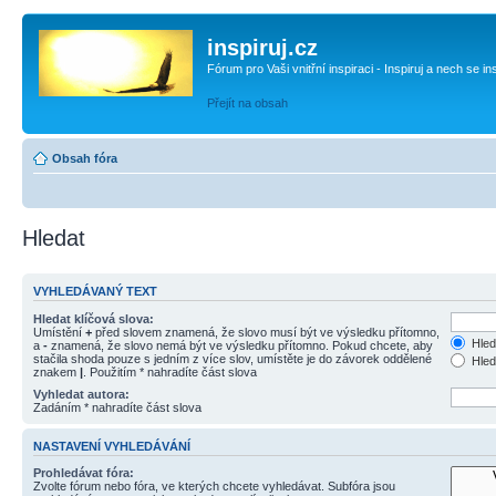
inspiruj.cz
Fórum pro Vaši vnitřní inspiraci - Inspiruj a nech se in
Přejít na obsah
Obsah fóra
Hledat
VYHLEDÁVANÝ TEXT
Hledat klíčová slova:
Umístění
+
před slovem znamená, že slovo musí být ve výsledku přítomno,
Hled
a
-
znamená, že slovo nemá být ve výsledku přítomno. Pokud chcete, aby
stačila shoda pouze s jedním z více slov, umístěte je do závorek oddělené
Hled
znakem
|
. Použitím * nahradíte část slova
Vyhledat autora:
Zadáním * nahradíte část slova
NASTAVENÍ VYHLEDÁVÁNÍ
Prohledávat fóra:
Zvolte fórum nebo fóra, ve kterých chcete vyhledávat. Subfóra jsou