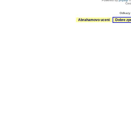
Powered by
phpBB
©
Čes
Odkazy 
Abrahamovo uceni
Dobre zp