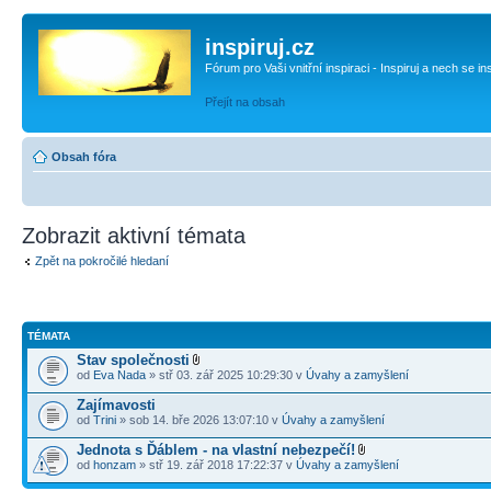
inspiruj.cz
Fórum pro Vaši vnitřní inspiraci - Inspiruj a nech se in
Přejít na obsah
Obsah fóra
Zobrazit aktivní témata
Zpět na pokročilé hledaní
TÉMATA
Stav společnosti
od
Eva Nada
» stř 03. zář 2025 10:29:30 v
Úvahy a zamyšlení
Zajímavosti
od
Trini
» sob 14. bře 2026 13:07:10 v
Úvahy a zamyšlení
Jednota s Ďáblem - na vlastní nebezpečí!
od
honzam
» stř 19. zář 2018 17:22:37 v
Úvahy a zamyšlení