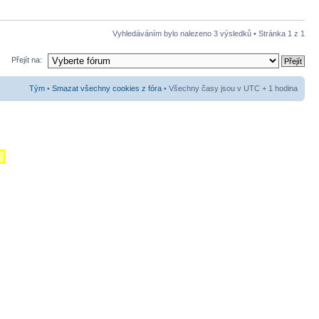
Vyhledáváním bylo nalezeno 3 výsledků • Stránka
1
z
1
Přejít na:
Tým
•
Smazat všechny cookies z fóra
• Všechny časy jsou v UTC + 1 hodina
m