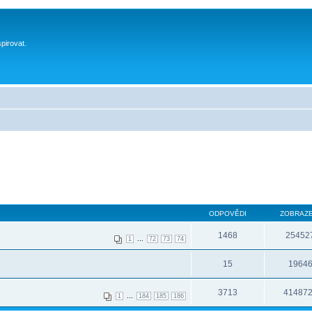
spirovat.
ODPOVĚDI
ZOBRAZE
1468
25452
...
1
72
73
74
15
1964
3713
41487
...
1
184
185
186