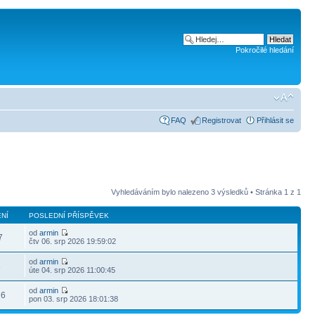
Pokročilé hledání
FAQ
Registrovat
Přihlásit se
Vyhledáváním bylo nalezeno 3 výsledků • Stránka
1
z
1
NÍ
POSLEDNÍ PŘÍSPĚVEK
od
armin
7
čtv 06. srp 2026 19:59:02
od
armin
6
úte 04. srp 2026 11:00:45
od
armin
26
pon 03. srp 2026 18:01:38