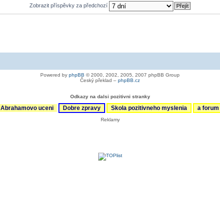
Zobrazit příspěvky za předchozí
Powered by
phpBB
© 2000, 2002, 2005, 2007 phpBB Group
Český překlad –
phpBB.cz
Odkazy na dalsi pozitivni stranky
Abrahamovo uceni
Dobre zpravy
Skola pozitivneho myslenia
a foru
Reklamy