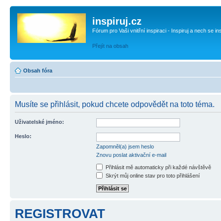
inspiruj.cz
Fórum pro Vaši vnitřní inspiraci - Inspiruj a nech se in
Přejít na obsah
Obsah fóra
Musíte se přihlásit, pokud chcete odpovědět na toto téma.
Uživatelské jméno:
Heslo:
Zapomněl(a) jsem heslo
Znovu poslat aktivační e-mail
Přihlásit mě automaticky při každé návštěvě
Skrýt můj online stav pro toto přihlášení
REGISTROVAT