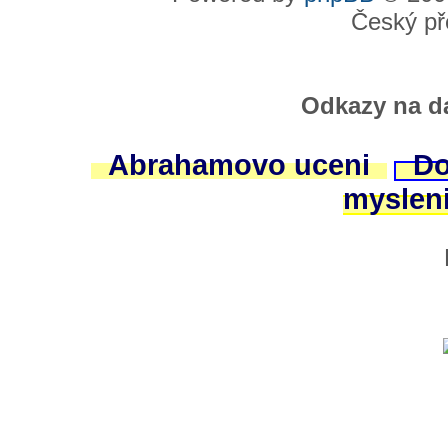
Český př
Odkazy na da
Abrahamovo uceni
Do
myslen