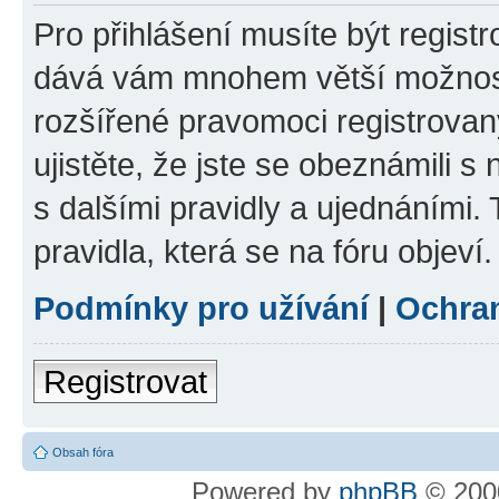
Pro přihlášení musíte být registr
dává vám mnohem větší možnosti
rozšířené pravomoci registrovan
ujistěte, že jste se obeznámili s
s dalšími pravidly a ujednáními. T
pravidla, která se na fóru objeví.
Podmínky pro užívání
|
Ochra
Registrovat
Obsah fóra
Powered by
phpBB
© 2000