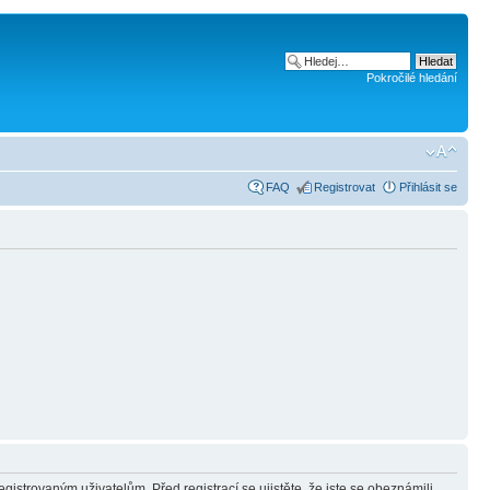
Pokročilé hledání
FAQ
Registrovat
Přihlásit se
gistrovaným uživatelům. Před registrací se ujistěte, že jste se obeznámili