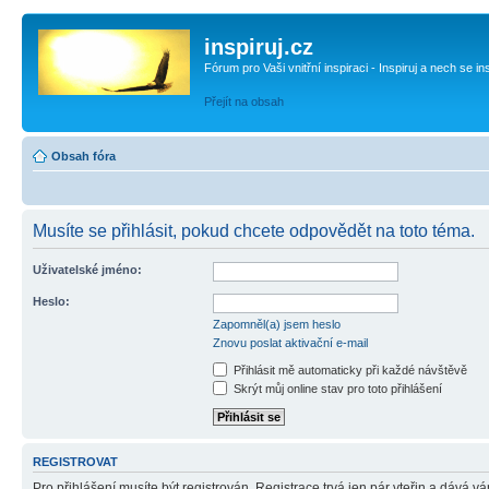
inspiruj.cz
Fórum pro Vaši vnitřní inspiraci - Inspiruj a nech se in
Přejít na obsah
Obsah fóra
Musíte se přihlásit, pokud chcete odpovědět na toto téma.
Uživatelské jméno:
Heslo:
Zapomněl(a) jsem heslo
Znovu poslat aktivační e-mail
Přihlásit mě automaticky při každé návštěvě
Skrýt můj online stav pro toto přihlášení
REGISTROVAT
Pro přihlášení musíte být registrován. Registrace trvá jen pár vteřin a dává 