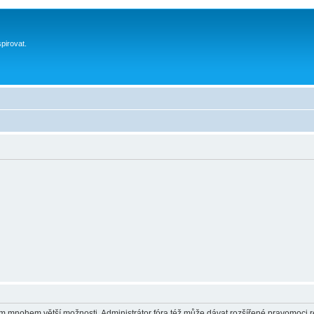
spirovat.
vám mnohem větší možnosti. Administrátor fóra též může dávat rozšířené pravomoci re