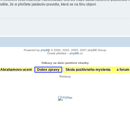
ěte, že si přečtete jakákoliv pravidla, která se na fóru objeví.
Powered by
phpBB
© 2000, 2002, 2005, 2007 phpBB Group
Český překlad –
phpBB.cz
Odkazy na dalsi pozitivni stranky
Abrahamovo uceni
Dobre zpravy
Skola pozitivneho myslenia
a foru
Reklamy