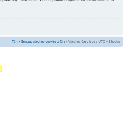
Tým
•
Smazat všechny cookies z fóra
• Všechny časy jsou v UTC + 1 hodina
m