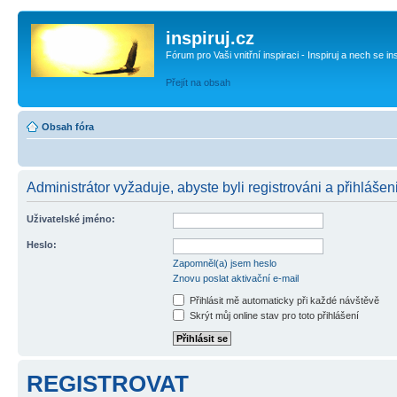
inspiruj.cz
Fórum pro Vaši vnitřní inspiraci - Inspiruj a nech se in
Přejít na obsah
Obsah fóra
Administrátor vyžaduje, abyste byli registrováni a přihlášeni
Uživatelské jméno:
Heslo:
Zapomněl(a) jsem heslo
Znovu poslat aktivační e-mail
Přihlásit mě automaticky při každé návštěvě
Skrýt můj online stav pro toto přihlášení
REGISTROVAT