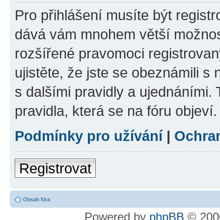
Pro přihlášení musíte být registr
dává vám mnohem větší možnosti
rozšířené pravomoci registrovan
ujistěte, že jste se obeznámili s
s dalšími pravidly a ujednáními. T
pravidla, která se na fóru objeví.
Podmínky pro užívání
|
Ochra
Registrovat
Obsah fóra
Powered by
phpBB
© 2000