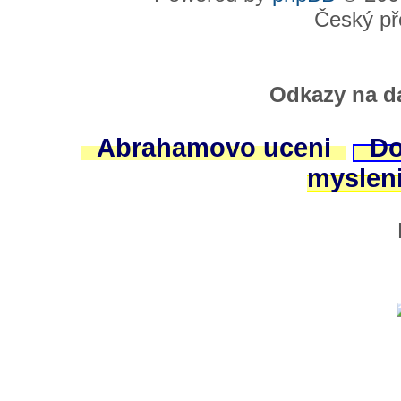
Český př
Odkazy na da
Abrahamovo uceni
Do
myslen