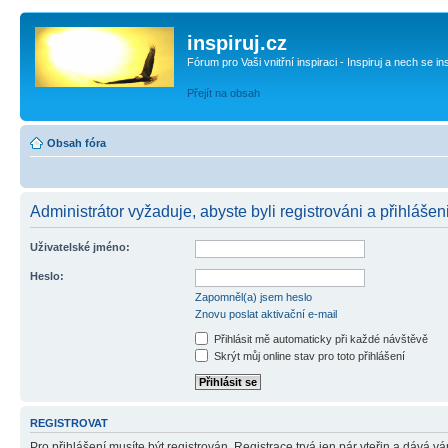
inspiruj.cz
Fórum pro Vaši vnitřní inspiraci - Inspiruj a nech se in
Přejít na obsah
Obsah fóra
Administrátor vyžaduje, abyste byli registrováni a přihlášeni
Uživatelské jméno:
Heslo:
Zapomněl(a) jsem heslo
Znovu poslat aktivační e-mail
Přihlásit mě automaticky při každé návštěvě
Skrýt můj online stav pro toto přihlášení
REGISTROVAT
Pro přihlášení musíte být registrován. Registrace trvá jen pár vteřin a dává 