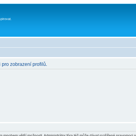
spirovat.
 pro zobrazení profilů.
vám mnohem větší možnosti. Administrátor fóra též může dávat rozšířené pravomoci re