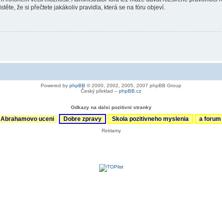
ěte, že si přečtete jakákoliv pravidla, která se na fóru objeví.
Powered by
phpBB
© 2000, 2002, 2005, 2007 phpBB Group
Český překlad –
phpBB.cz
Odkazy na dalsi pozitivni stranky
Abrahamovo uceni
Dobre zpravy
Skola pozitivneho myslenia
a foru
Reklamy