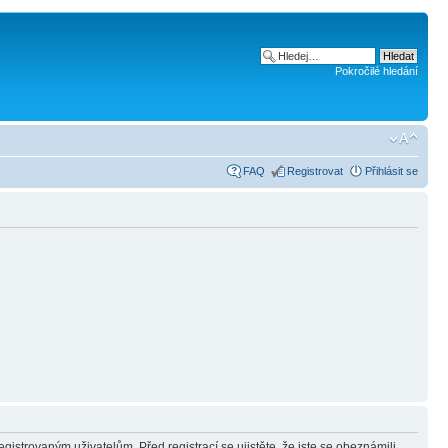
Pokročilé hledání
FAQ
Registrovat
Přihlásit se
gistrovaným uživatelům. Před registrací se ujistěte, že jste se obeznámili