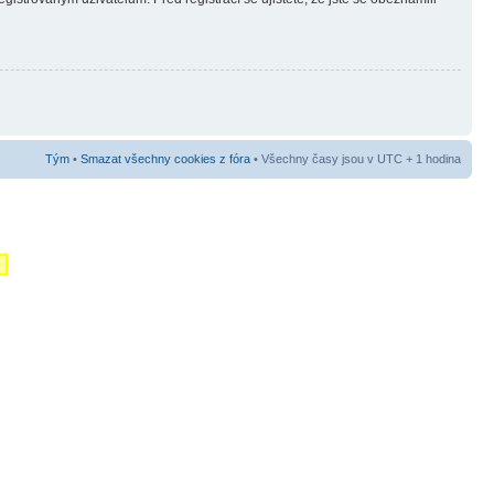
Tým
•
Smazat všechny cookies z fóra
• Všechny časy jsou v UTC + 1 hodina
m