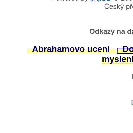
Český př
Odkazy na da
Abrahamovo uceni
Do
myslen