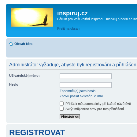
inspiruj.cz
Fórum pro Vaši vnitřní inspiraci - Inspiruj a nech se in
Přejít na obsah
Obsah fóra
Administrátor vyžaduje, abyste byli registrováni a přihlášeni
Uživatelské jméno:
Heslo:
Zapomněl(a) jsem heslo
Znovu poslat aktivační e-mail
Přihlásit mě automaticky při každé návštěvě
Skrýt můj online stav pro toto přihlášení
REGISTROVAT