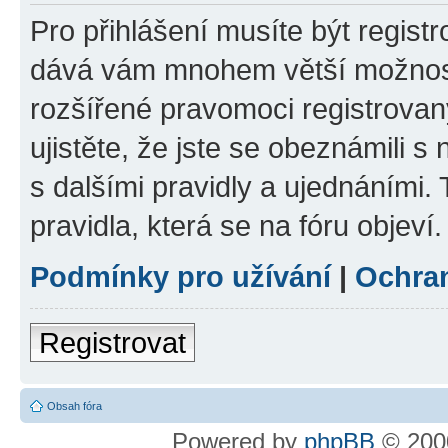
Pro přihlášení musíte být registr
dává vám mnohem větší možnosti
rozšířené pravomoci registrovan
ujistěte, že jste se obeznámili s
s dalšími pravidly a ujednáními. T
pravidla, která se na fóru objeví.
Podmínky pro užívání
|
Ochra
Registrovat
Obsah fóra
Powered by
phpBB
© 2000