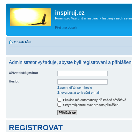
inspiruj.cz
Fórum pro Vaši vnitřní inspiraci - Inspiruj a nech se in
Přejít na obsah
Obsah fóra
Administrátor vyžaduje, abyste byli registrováni a přihlášeni
Uživatelské jméno:
Heslo:
Zapomněl(a) jsem heslo
Znovu poslat aktivační e-mail
Přihlásit mě automaticky při každé návštěvě
Skrýt můj online stav pro toto přihlášení
REGISTROVAT