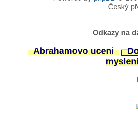
Český př
Odkazy na da
Abrahamovo uceni
Do
myslen