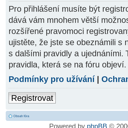
Pro přihlášení musíte být registr
dává vám mnohem větší možnosti
rozšířené pravomoci registrovan
ujistěte, že jste se obeznámili s
s dalšími pravidly a ujednáními. T
pravidla, která se na fóru objeví.
Podmínky pro užívání
|
Ochra
Registrovat
Obsah fóra
Powered by
phpBB
© 2000