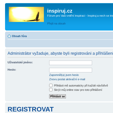
inspiruj.cz
Fórum pro Vaši vnitřní inspiraci - Inspiruj a nech se in
Přejít na obsah
Obsah fóra
Administrátor vyžaduje, abyste byli registrováni a přihlášen
Uživatelské jméno:
Heslo:
Zapomněl(a) jsem heslo
Znovu poslat aktivační e-mail
Přihlásit mě automaticky při každé návštěvě
Skrýt můj online stav pro toto přihlášení
REGISTROVAT