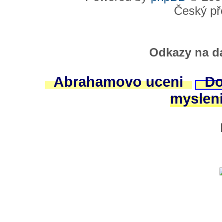
Český př
Odkazy na da
Abrahamovo uceni
Do
myslen