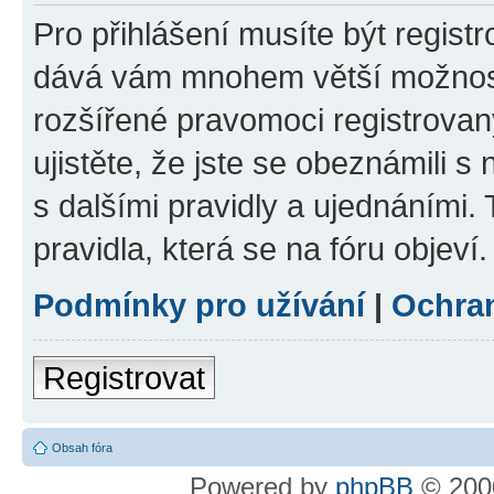
Pro přihlášení musíte být registr
dává vám mnohem větší možnosti
rozšířené pravomoci registrovan
ujistěte, že jste se obeznámili s
s dalšími pravidly a ujednáními. T
pravidla, která se na fóru objeví.
Podmínky pro užívání
|
Ochra
Registrovat
Obsah fóra
Powered by
phpBB
© 2000