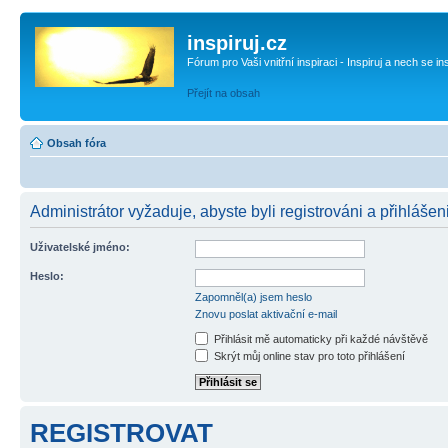
inspiruj.cz
Fórum pro Vaši vnitřní inspiraci - Inspiruj a nech se in
Přejít na obsah
Obsah fóra
Administrátor vyžaduje, abyste byli registrováni a přihlášen
Uživatelské jméno:
Heslo:
Zapomněl(a) jsem heslo
Znovu poslat aktivační e-mail
Přihlásit mě automaticky při každé návštěvě
Skrýt můj online stav pro toto přihlášení
REGISTROVAT