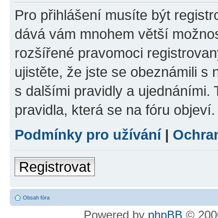
Pro přihlášení musíte být registr
dává vám mnohem větší možnosti
rozšířené pravomoci registrovan
ujistěte, že jste se obeznámili s
s dalšími pravidly a ujednáními. T
pravidla, která se na fóru objeví.
Podmínky pro užívání
|
Ochra
Registrovat
Obsah fóra
Powered by
phpBB
© 2000