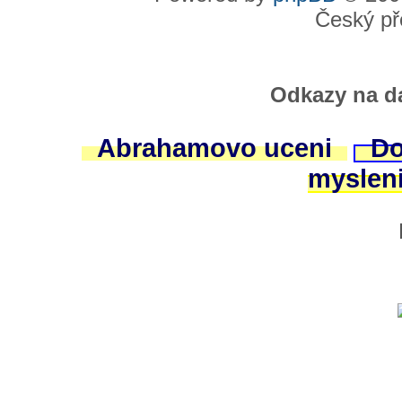
Český př
Odkazy na da
Abrahamovo uceni
Do
myslen