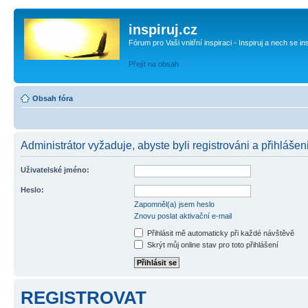
inspiruj.cz
Fórum pro Vaši vnitřní inspiraci - Inspiruj a nech se in
Přejít na obsah
Obsah fóra
Administrátor vyžaduje, abyste byli registrováni a přihlášen
Uživatelské jméno:
Heslo:
Zapomněl(a) jsem heslo
Znovu poslat aktivační e-mail
Přihlásit mě automaticky při každé návštěvě
Skrýt můj online stav pro toto přihlášení
REGISTROVAT