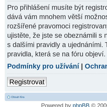
Pro přihlášení musíte být registr
dává vám mnohem větší možnosti
rozšířené pravomoci registrovan
ujistěte, že jste se obeznámili s
s dalšími pravidly a ujednáními. T
pravidla, která se na fóru objeví.
Podmínky pro užívání
|
Ochra
Registrovat
Obsah fóra
Powered by
phpBB
© 2000