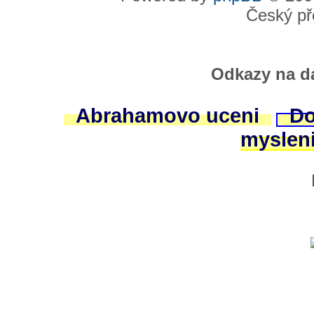
Český př
Odkazy na da
Abrahamovo uceni
Do
myslen