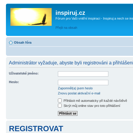
inspiruj.cz
Fórum pro Vaši vnitřní inspiraci - Inspiruj a nech se in
Přejít na obsah
Obsah fóra
Administrátor vyžaduje, abyste byli registrováni a přihlášen
Uživatelské jméno:
Heslo:
Zapomněl(a) jsem heslo
Znovu poslat aktivační e-mail
Přihlásit mě automaticky při každé návštěvě
Skrýt můj online stav pro toto přihlášení
REGISTROVAT