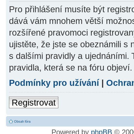
Pro přihlášení musíte být registr
dává vám mnohem větší možnosti
rozšířené pravomoci registrovan
ujistěte, že jste se obeznámili s
s dalšími pravidly a ujednáními. T
pravidla, která se na fóru objeví.
Podmínky pro užívání
|
Ochra
Registrovat
Obsah fóra
Powered by
phpBB
© 2000