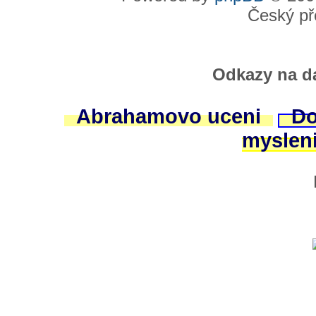
Český př
Odkazy na da
Abrahamovo uceni
Do
myslen