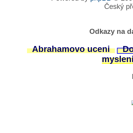
Český př
Odkazy na da
Abrahamovo uceni
Do
myslen