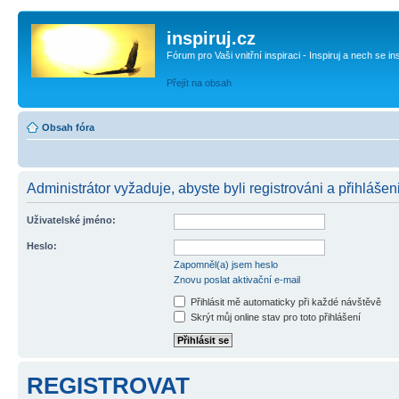
inspiruj.cz
Fórum pro Vaši vnitřní inspiraci - Inspiruj a nech se in
Přejít na obsah
Obsah fóra
Administrátor vyžaduje, abyste byli registrováni a přihlášen
Uživatelské jméno:
Heslo:
Zapomněl(a) jsem heslo
Znovu poslat aktivační e-mail
Přihlásit mě automaticky při každé návštěvě
Skrýt můj online stav pro toto přihlášení
REGISTROVAT