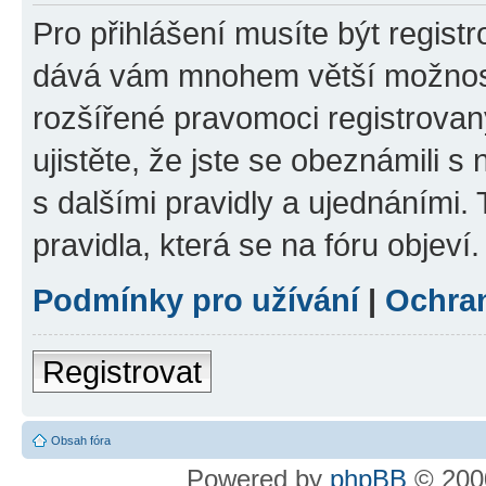
Pro přihlášení musíte být registr
dává vám mnohem větší možnosti
rozšířené pravomoci registrovan
ujistěte, že jste se obeznámili s
s dalšími pravidly a ujednáními. T
pravidla, která se na fóru objeví.
Podmínky pro užívání
|
Ochra
Registrovat
Obsah fóra
Powered by
phpBB
© 2000