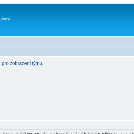
spirovat.
i pro zobrazení týmu.
vám mnohem větší možnosti. Administrátor fóra též může dávat rozšířené pravomoci re