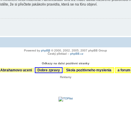
ěte, že si přečtete jakákoliv pravidla, která se na fóru objeví.
Powered by
phpBB
© 2000, 2002, 2005, 2007 phpBB Group
Český překlad –
phpBB.cz
Odkazy na dalsi pozitivni stranky
Abrahamovo uceni
Dobre zpravy
Skola pozitivneho myslenia
a foru
Reklamy