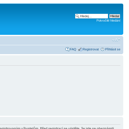
Pokročilé hledání
FAQ
Registrovat
Přihlásit se
gistrovaným uživatelům. Před registrací se ujistěte, že jste se obeznámili