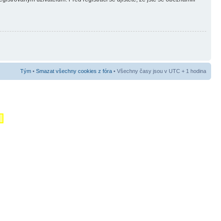
Tým
•
Smazat všechny cookies z fóra
• Všechny časy jsou v UTC + 1 hodina
m