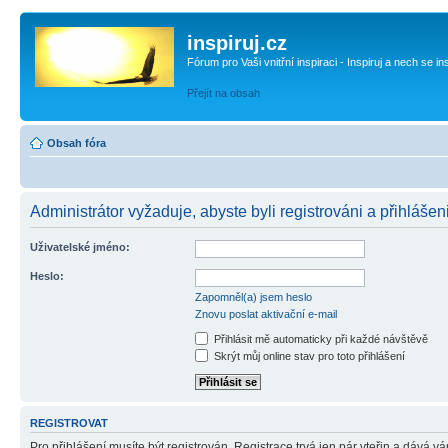
inspiruj.cz
Fórum pro Vaši vnitřní inspiraci - Inspiruj a nech se in
Přejít na obsah
Obsah fóra
Administrátor vyžaduje, abyste byli registrováni a přihlášen
Uživatelské jméno:
Heslo:
Zapomněl(a) jsem heslo
Znovu poslat aktivační e-mail
Přihlásit mě automaticky při každé návštěvě
Skrýt můj online stav pro toto přihlášení
REGISTROVAT
Pro přihlášení musíte být registrován. Registrace trvá jen pár vteřin a dává 