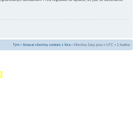
Tým
•
Smazat všechny cookies z fóra
• Všechny časy jsou v UTC + 1 hodina
m