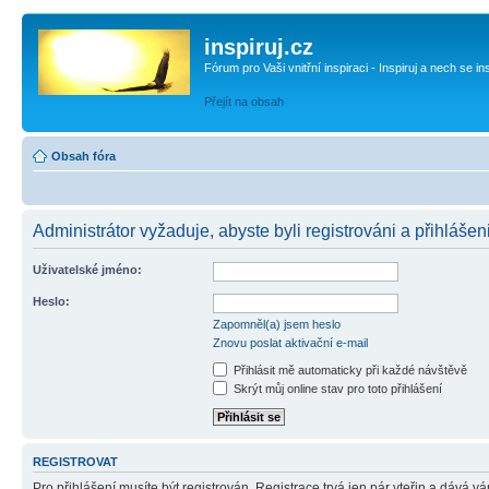
inspiruj.cz
Fórum pro Vaši vnitřní inspiraci - Inspiruj a nech se in
Přejít na obsah
Obsah fóra
Administrátor vyžaduje, abyste byli registrováni a přihlášen
Uživatelské jméno:
Heslo:
Zapomněl(a) jsem heslo
Znovu poslat aktivační e-mail
Přihlásit mě automaticky při každé návštěvě
Skrýt můj online stav pro toto přihlášení
REGISTROVAT
Pro přihlášení musíte být registrován. Registrace trvá jen pár vteřin a dává 