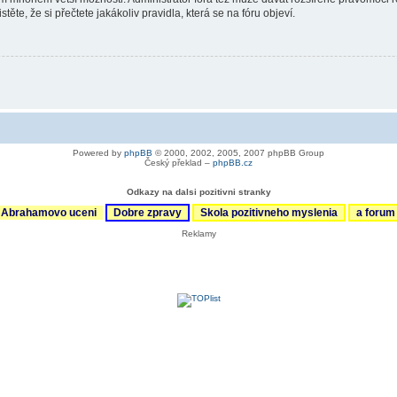
ěte, že si přečtete jakákoliv pravidla, která se na fóru objeví.
Powered by
phpBB
© 2000, 2002, 2005, 2007 phpBB Group
Český překlad –
phpBB.cz
Odkazy na dalsi pozitivni stranky
Abrahamovo uceni
Dobre zpravy
Skola pozitivneho myslenia
a foru
Reklamy