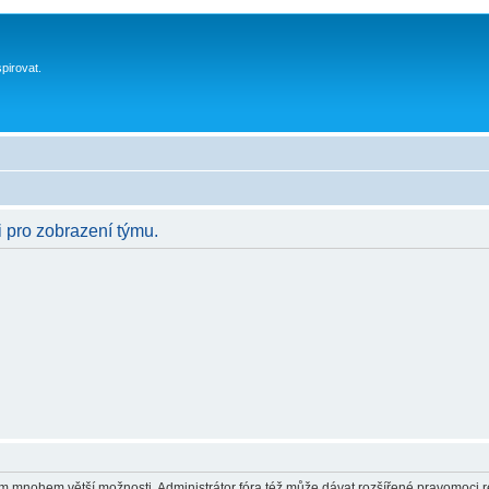
spirovat.
i pro zobrazení týmu.
vám mnohem větší možnosti. Administrátor fóra též může dávat rozšířené pravomoci re