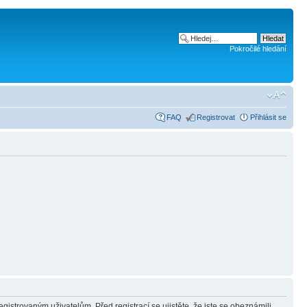
Pokročilé hledání
FAQ
Registrovat
Přihlásit se
gistrovaným uživatelům. Před registrací se ujistěte, že jste se obeznámili