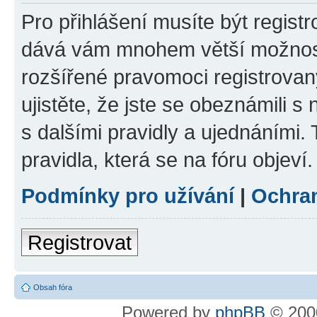
Pro přihlášení musíte být registr
dává vám mnohem větší možnosti
rozšířené pravomoci registrovan
ujistěte, že jste se obeznámili s
s dalšími pravidly a ujednáními. T
pravidla, která se na fóru objeví.
Podmínky pro užívání
|
Ochra
Registrovat
Obsah fóra
Powered by
phpBB
© 2000