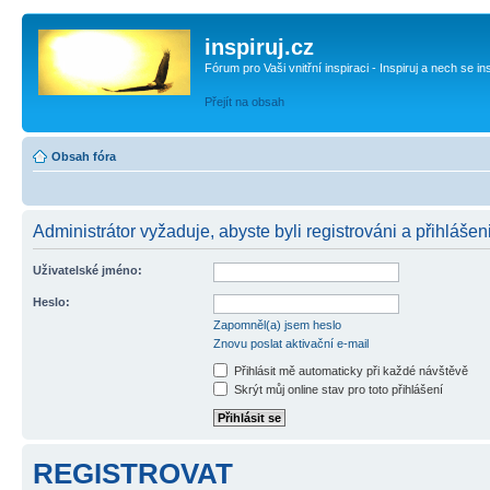
inspiruj.cz
Fórum pro Vaši vnitřní inspiraci - Inspiruj a nech se in
Přejít na obsah
Obsah fóra
Administrátor vyžaduje, abyste byli registrováni a přihlášen
Uživatelské jméno:
Heslo:
Zapomněl(a) jsem heslo
Znovu poslat aktivační e-mail
Přihlásit mě automaticky při každé návštěvě
Skrýt můj online stav pro toto přihlášení
REGISTROVAT