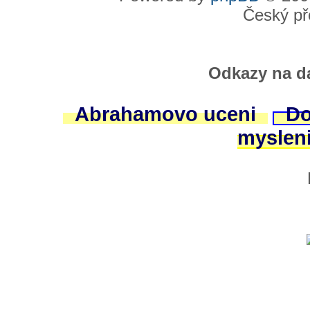
Český př
Odkazy na da
Abrahamovo uceni
Do
myslen