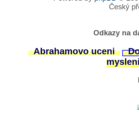
Český př
Odkazy na da
Abrahamovo uceni
Do
myslen