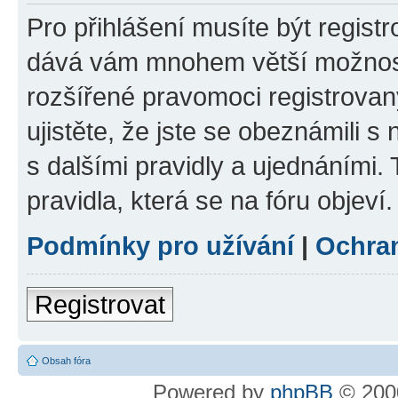
Pro přihlášení musíte být registr
dává vám mnohem větší možnosti
rozšířené pravomoci registrovan
ujistěte, že jste se obeznámili s
s dalšími pravidly a ujednáními. T
pravidla, která se na fóru objeví.
Podmínky pro užívání
|
Ochra
Registrovat
Obsah fóra
Powered by
phpBB
© 2000