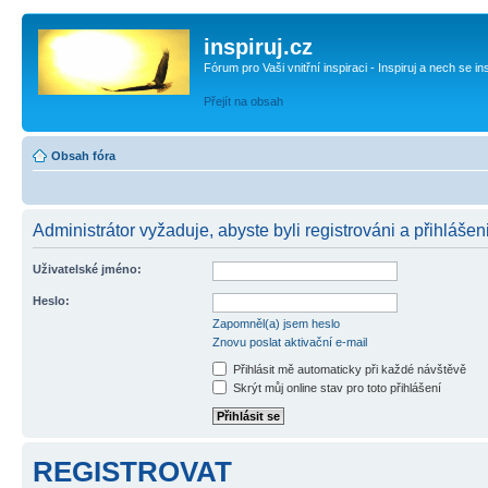
inspiruj.cz
Fórum pro Vaši vnitřní inspiraci - Inspiruj a nech se in
Přejít na obsah
Obsah fóra
Administrátor vyžaduje, abyste byli registrováni a přihlášen
Uživatelské jméno:
Heslo:
Zapomněl(a) jsem heslo
Znovu poslat aktivační e-mail
Přihlásit mě automaticky při každé návštěvě
Skrýt můj online stav pro toto přihlášení
REGISTROVAT