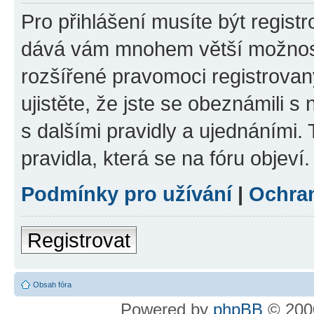
Pro přihlášení musíte být registr
dává vám mnohem větší možnosti
rozšířené pravomoci registrovan
ujistěte, že jste se obeznámili s
s dalšími pravidly a ujednáními. T
pravidla, která se na fóru objeví.
Podmínky pro užívání
|
Ochra
Registrovat
Obsah fóra
Powered by
phpBB
© 2000