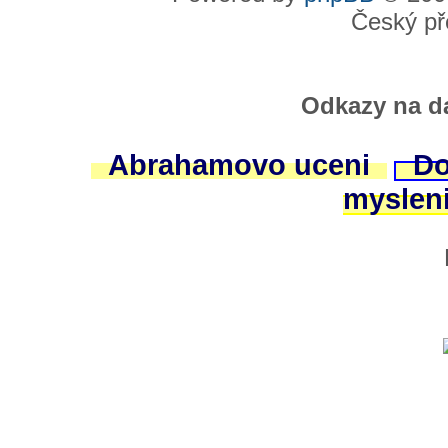
Český př
Odkazy na da
Abrahamovo uceni
Do
myslen