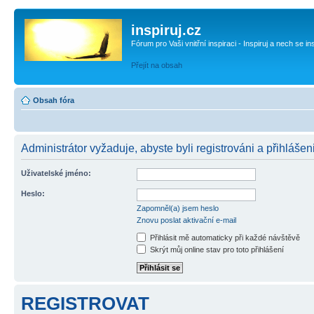
inspiruj.cz
Fórum pro Vaši vnitřní inspiraci - Inspiruj a nech se in
Přejít na obsah
Obsah fóra
Administrátor vyžaduje, abyste byli registrováni a přihlášen
Uživatelské jméno:
Heslo:
Zapomněl(a) jsem heslo
Znovu poslat aktivační e-mail
Přihlásit mě automaticky při každé návštěvě
Skrýt můj online stav pro toto přihlášení
REGISTROVAT