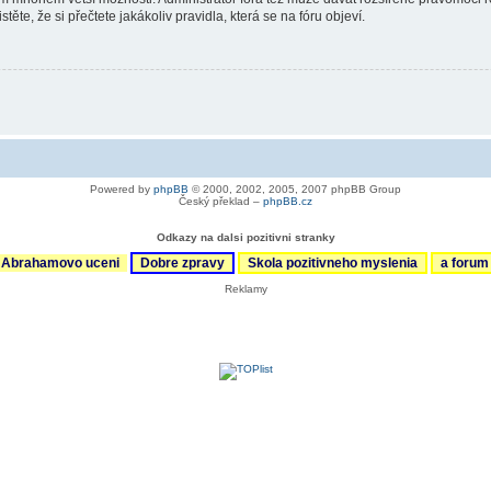
ěte, že si přečtete jakákoliv pravidla, která se na fóru objeví.
Powered by
phpBB
© 2000, 2002, 2005, 2007 phpBB Group
Český překlad –
phpBB.cz
Odkazy na dalsi pozitivni stranky
Abrahamovo uceni
Dobre zpravy
Skola pozitivneho myslenia
a foru
Reklamy