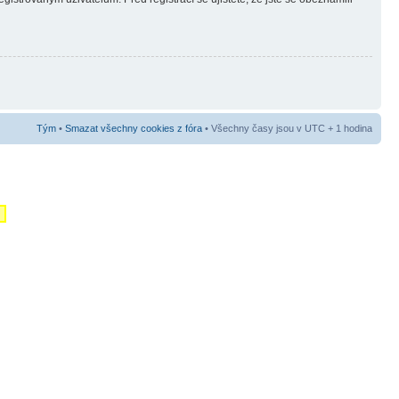
Tým
•
Smazat všechny cookies z fóra
• Všechny časy jsou v UTC + 1 hodina
m