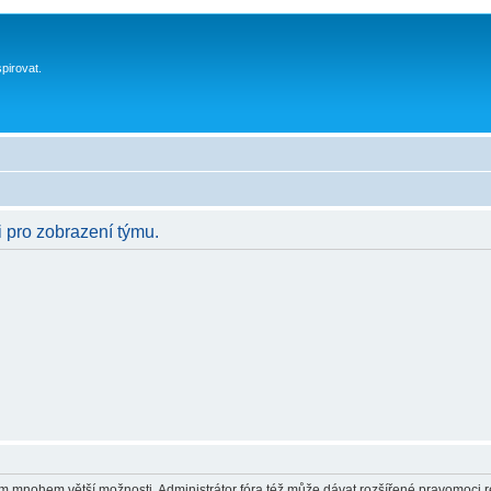
spirovat.
i pro zobrazení týmu.
vám mnohem větší možnosti. Administrátor fóra též může dávat rozšířené pravomoci re