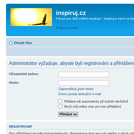
inspiruj.cz
Fórum pro Vaši vnitřní inspiraci - Inspiruj a nech se in
Přejít na obsah
Obsah fóra
Administrátor vyžaduje, abyste byli registrováni a přihlášen
Uživatelské jméno:
Heslo:
Zapomněl(a) jsem heslo
Znovu poslat aktivační e-mail
Přihlásit mě automaticky při každé návštěvě
Skrýt můj online stav pro toto přihlášení
REGISTROVAT
Pro přihlášení musíte být registrován. Registrace trvá jen pár vteřin a dává 