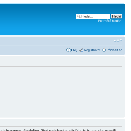
Pokročilé hledání
FAQ
Registrovat
Přihlásit se
gistrovaným uživatelům. Před registrací se ujistěte, že jste se obeznámili