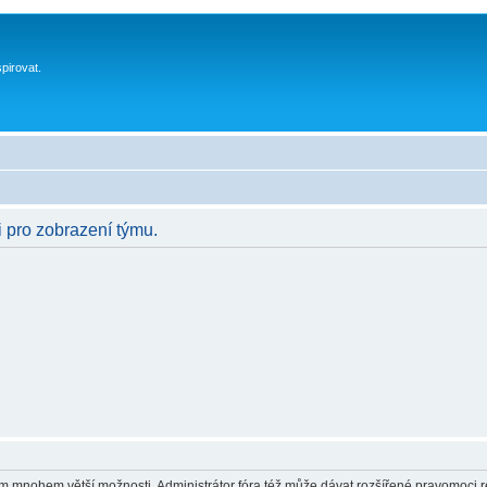
spirovat.
i pro zobrazení týmu.
vám mnohem větší možnosti. Administrátor fóra též může dávat rozšířené pravomoci re