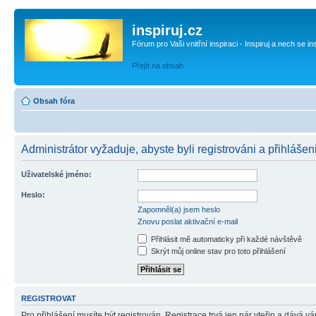
inspiruj.cz
Fórum pro Vaši vnitřní inspiraci - Inspiruj a nech se in
Přejít na obsah
Obsah fóra
Administrátor vyžaduje, abyste byli registrováni a přihlášen
Uživatelské jméno:
Heslo:
Zapomněl(a) jsem heslo
Znovu poslat aktivační e-mail
Přihlásit mě automaticky při každé návštěvě
Skrýt můj online stav pro toto přihlášení
REGISTROVAT
Pro přihlášení musíte být registrován. Registrace trvá jen pár vteřin a dává 