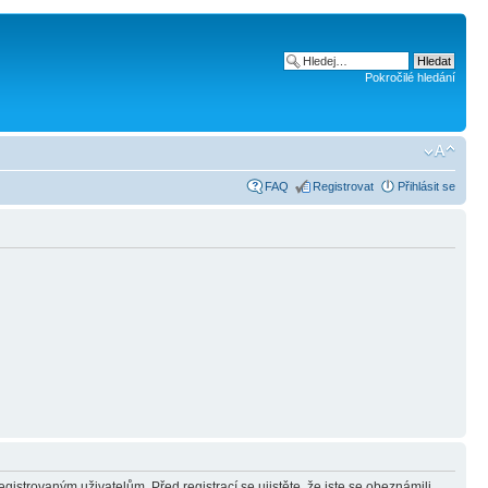
Pokročilé hledání
FAQ
Registrovat
Přihlásit se
gistrovaným uživatelům. Před registrací se ujistěte, že jste se obeznámili