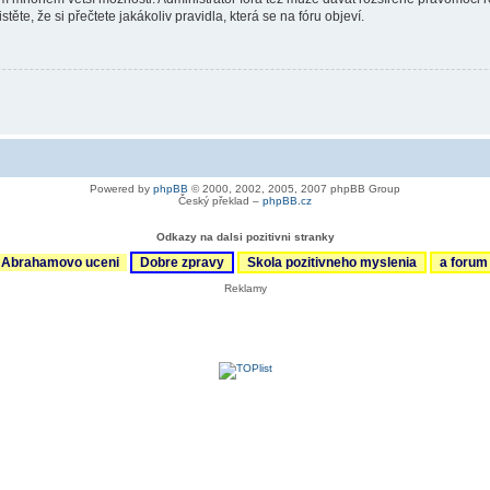
ěte, že si přečtete jakákoliv pravidla, která se na fóru objeví.
Powered by
phpBB
© 2000, 2002, 2005, 2007 phpBB Group
Český překlad –
phpBB.cz
Odkazy na dalsi pozitivni stranky
Abrahamovo uceni
Dobre zpravy
Skola pozitivneho myslenia
a foru
Reklamy