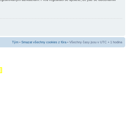
Tým
•
Smazat všechny cookies z fóra
• Všechny časy jsou v UTC + 1 hodina
m