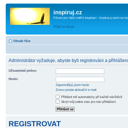
inspiruj.cz
Fórum pro Vaši vnitřní inspiraci - Inspiruj a nech se in
Přejít na obsah
Obsah fóra
Administrátor vyžaduje, abyste byli registrováni a přihlášen
Uživatelské jméno:
Heslo:
Zapomněl(a) jsem heslo
Znovu poslat aktivační e-mail
Přihlásit mě automaticky při každé návštěvě
Skrýt můj online stav pro toto přihlášení
REGISTROVAT