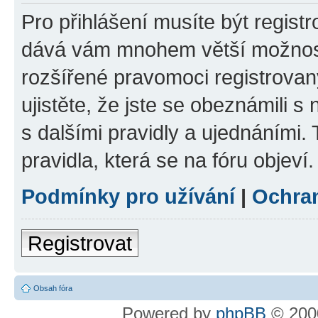
Pro přihlášení musíte být registr
dává vám mnohem větší možnosti
rozšířené pravomoci registrovan
ujistěte, že jste se obeznámili s
s dalšími pravidly a ujednáními. T
pravidla, která se na fóru objeví.
Podmínky pro užívání
|
Ochra
Registrovat
Obsah fóra
Powered by
phpBB
© 2000