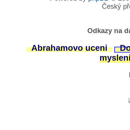
Český př
Odkazy na da
Abrahamovo uceni
Do
myslen