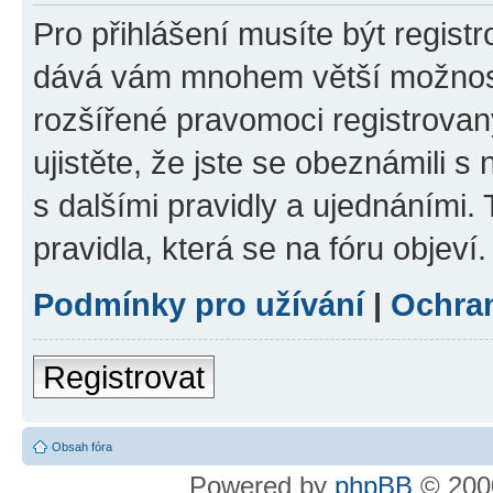
Pro přihlášení musíte být registr
dává vám mnohem větší možnosti
rozšířené pravomoci registrovan
ujistěte, že jste se obeznámili s
s dalšími pravidly a ujednáními. T
pravidla, která se na fóru objeví.
Podmínky pro užívání
|
Ochra
Registrovat
Obsah fóra
Powered by
phpBB
© 2000