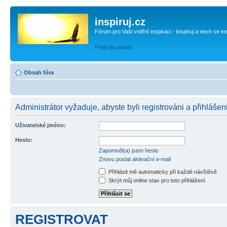
inspiruj.cz
Fórum pro Vaši vnitřní inspiraci - Inspiruj a nech se in
Přejít na obsah
Obsah fóra
Administrátor vyžaduje, abyste byli registrováni a přihlášen
Uživatelské jméno:
Heslo:
Zapomněl(a) jsem heslo
Znovu poslat aktivační e-mail
Přihlásit mě automaticky při každé návštěvě
Skrýt můj online stav pro toto přihlášení
REGISTROVAT