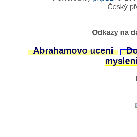
Český př
Odkazy na da
Abrahamovo uceni
Do
myslen