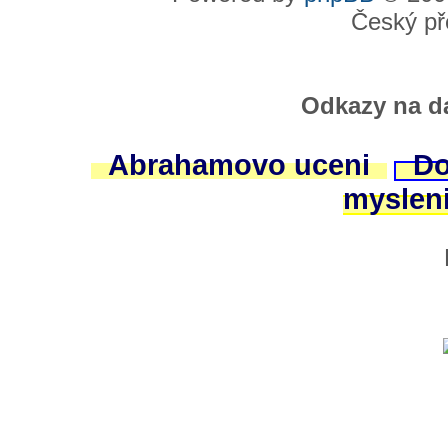
Český př
Odkazy na da
Abrahamovo uceni
Do
myslen