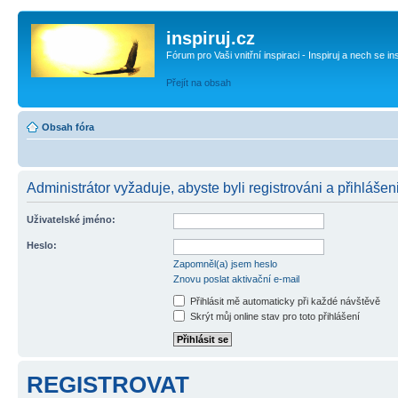
inspiruj.cz
Fórum pro Vaši vnitřní inspiraci - Inspiruj a nech se in
Přejít na obsah
Obsah fóra
Administrátor vyžaduje, abyste byli registrováni a přihlášen
Uživatelské jméno:
Heslo:
Zapomněl(a) jsem heslo
Znovu poslat aktivační e-mail
Přihlásit mě automaticky při každé návštěvě
Skrýt můj online stav pro toto přihlášení
REGISTROVAT