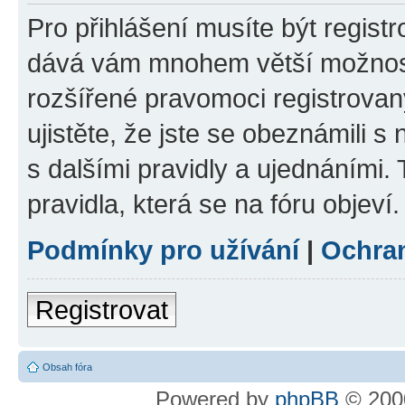
Pro přihlášení musíte být registr
dává vám mnohem větší možnosti
rozšířené pravomoci registrovan
ujistěte, že jste se obeznámili s
s dalšími pravidly a ujednáními. T
pravidla, která se na fóru objeví.
Podmínky pro užívání
|
Ochra
Registrovat
Obsah fóra
Powered by
phpBB
© 2000