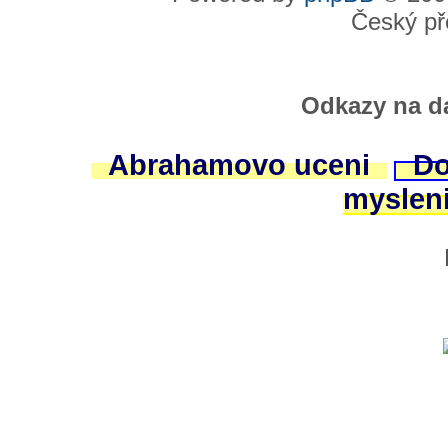
Český př
Odkazy na da
Abrahamovo uceni
Do
myslen