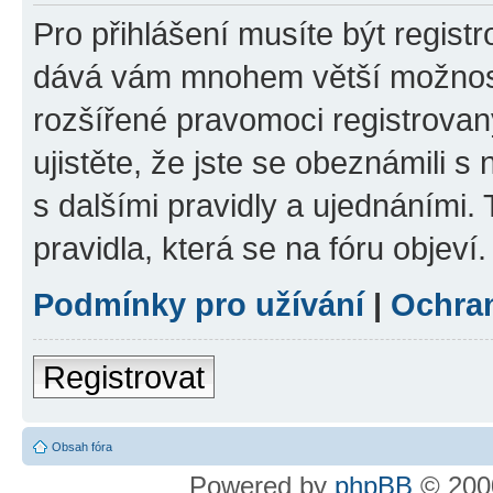
Pro přihlášení musíte být registr
dává vám mnohem větší možnosti
rozšířené pravomoci registrovan
ujistěte, že jste se obeznámili s
s dalšími pravidly a ujednáními. T
pravidla, která se na fóru objeví.
Podmínky pro užívání
|
Ochra
Registrovat
Obsah fóra
Powered by
phpBB
© 2000