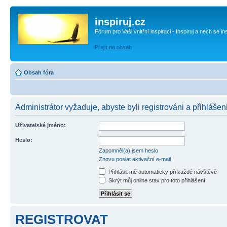
inspiruj.cz
Fórum pro Vaši vnitřní inspiraci - Inspiruj a nech se in
Přejít na obsah
Obsah fóra
Administrátor vyžaduje, abyste byli registrováni a přihlášen
Uživatelské jméno:
Heslo:
Zapomněl(a) jsem heslo
Znovu poslat aktivační e-mail
Přihlásit mě automaticky při každé návštěvě
Skrýt můj online stav pro toto přihlášení
REGISTROVAT