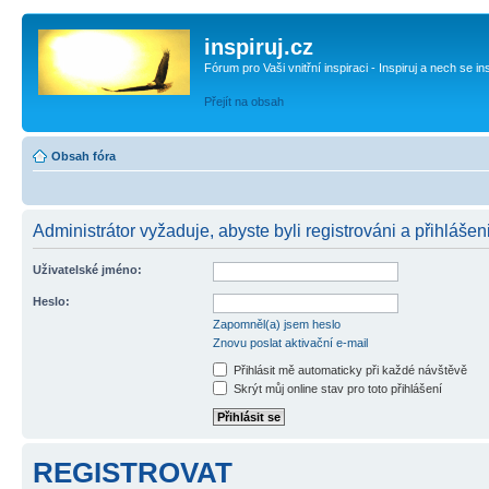
inspiruj.cz
Fórum pro Vaši vnitřní inspiraci - Inspiruj a nech se in
Přejít na obsah
Obsah fóra
Administrátor vyžaduje, abyste byli registrováni a přihlášen
Uživatelské jméno:
Heslo:
Zapomněl(a) jsem heslo
Znovu poslat aktivační e-mail
Přihlásit mě automaticky při každé návštěvě
Skrýt můj online stav pro toto přihlášení
REGISTROVAT