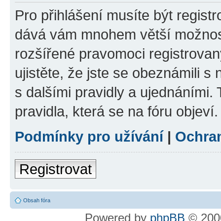
Pro přihlášení musíte být registr
dává vám mnohem větší možnosti
rozšířené pravomoci registrovan
ujistěte, že jste se obeznámili s
s dalšími pravidly a ujednáními. T
pravidla, která se na fóru objeví.
Podmínky pro užívání
|
Ochra
Registrovat
Obsah fóra
Powered by
phpBB
© 2000