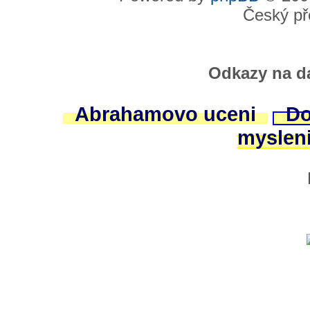
Český př
Odkazy na da
Abrahamovo uceni
Do
myslen