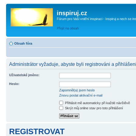
inspiruj.cz
Fórum pro Vaši vnitřní inspiraci - Inspiruj a nech se in
Přejít na obsah
Obsah fóra
Administrátor vyžaduje, abyste byli registrováni a přihlášen
Uživatelské jméno:
Heslo:
Zapomněl(a) jsem heslo
Znovu poslat aktivační e-mail
Přihlásit mě automaticky při každé návštěvě
Skrýt můj online stav pro toto přihlášení
REGISTROVAT