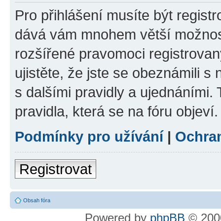
Pro přihlášení musíte být registr
dává vám mnohem větší možnosti
rozšířené pravomoci registrovan
ujistěte, že jste se obeznámili s
s dalšími pravidly a ujednáními. T
pravidla, která se na fóru objeví.
Podmínky pro užívání
|
Ochra
Registrovat
Obsah fóra
Powered by
phpBB
© 2000