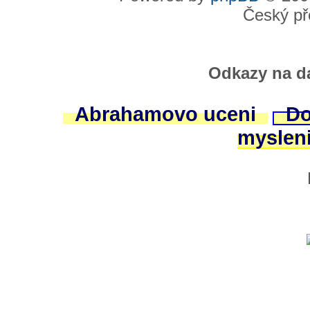
Český př
Odkazy na da
Abrahamovo uceni
Do
myslen