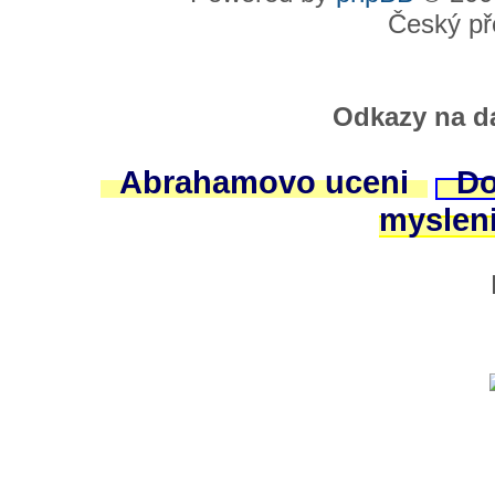
Český př
Odkazy na da
Abrahamovo uceni
Do
myslen