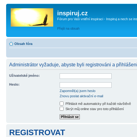
inspiruj.cz
Fórum pro Vaši vnitřní inspiraci - Inspiruj a nech se in
Přejít na obsah
Obsah fóra
Administrátor vyžaduje, abyste byli registrováni a přihlášen
Uživatelské jméno:
Heslo:
Zapomněl(a) jsem heslo
Znovu poslat aktivační e-mail
Přihlásit mě automaticky při každé návštěvě
Skrýt můj online stav pro toto přihlášení
REGISTROVAT