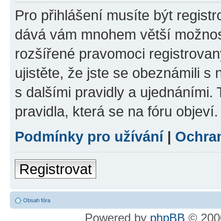
Pro přihlášení musíte být registr
dává vám mnohem větší možnosti
rozšířené pravomoci registrovan
ujistěte, že jste se obeznámili s
s dalšími pravidly a ujednáními. T
pravidla, která se na fóru objeví.
Podmínky pro užívání
|
Ochra
Registrovat
Obsah fóra
Powered by
phpBB
© 2000