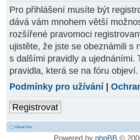
Pro přihlášení musíte být registr
dává vám mnohem větší možnosti
rozšířené pravomoci registrovan
ujistěte, že jste se obeznámili s
s dalšími pravidly a ujednáními. T
pravidla, která se na fóru objeví.
Podmínky pro užívání
|
Ochra
Registrovat
Obsah fóra
Powered by
phpBB
© 2000