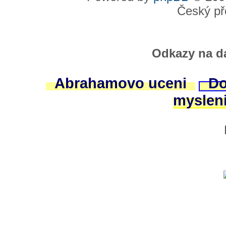
Český př
Odkazy na da
Abrahamovo uceni
Do
myslen