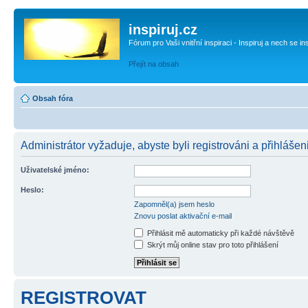
inspiruj.cz
Fórum pro Vaši vnitřní inspiraci - Inspiruj a nech se in
Přejít na obsah
Obsah fóra
Administrátor vyžaduje, abyste byli registrováni a přihlášen
Uživatelské jméno:
Heslo:
Zapomněl(a) jsem heslo
Znovu poslat aktivační e-mail
Přihlásit mě automaticky při každé návštěvě
Skrýt můj online stav pro toto přihlášení
REGISTROVAT