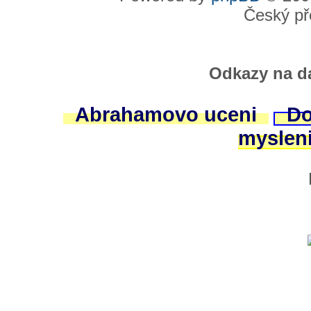
Český př
Odkazy na da
Abrahamovo uceni
Do
myslen