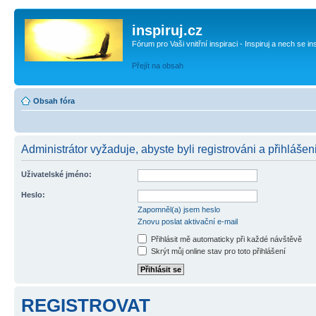
inspiruj.cz
Fórum pro Vaši vnitřní inspiraci - Inspiruj a nech se in
Přejít na obsah
Obsah fóra
Administrátor vyžaduje, abyste byli registrováni a přihlášen
Uživatelské jméno:
Heslo:
Zapomněl(a) jsem heslo
Znovu poslat aktivační e-mail
Přihlásit mě automaticky při každé návštěvě
Skrýt můj online stav pro toto přihlášení
REGISTROVAT