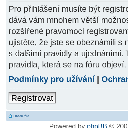
Pro přihlášení musíte být registr
dává vám mnohem větší možnosti
rozšířené pravomoci registrovan
ujistěte, že jste se obeznámili s
s dalšími pravidly a ujednáními. T
pravidla, která se na fóru objeví.
Podmínky pro užívání
|
Ochra
Registrovat
Obsah fóra
Powered by
phpBB
© 2000