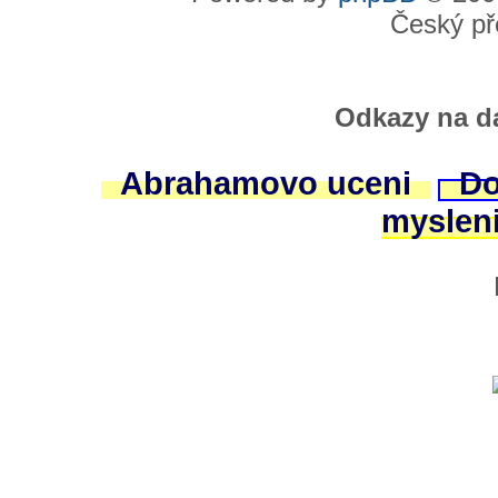
Český př
Odkazy na da
Abrahamovo uceni
Do
myslen