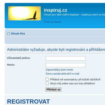
inspiruj.cz
Fórum pro Vaši vnitřní inspiraci - Inspiruj a nech se in
Přejít na obsah
Obsah fóra
Administrátor vyžaduje, abyste byli registrováni a přihlášen
Uživatelské jméno:
Heslo:
Zapomněl(a) jsem heslo
Znovu poslat aktivační e-mail
Přihlásit mě automaticky při každé návštěvě
Skrýt můj online stav pro toto přihlášení
REGISTROVAT