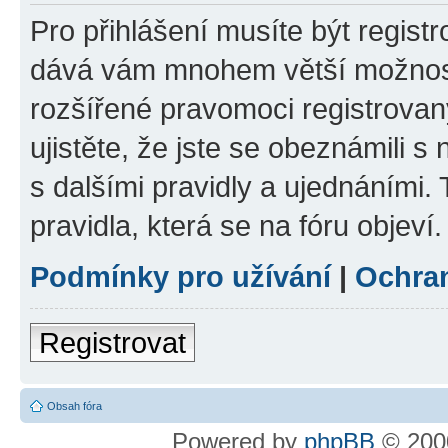
Pro přihlášení musíte být registr
dává vám mnohem větší možnosti
rozšířené pravomoci registrovan
ujistěte, že jste se obeznámili s
s dalšími pravidly a ujednáními. T
pravidla, která se na fóru objeví.
Podmínky pro užívání
|
Ochra
Registrovat
Obsah fóra
Powered by
phpBB
© 2000