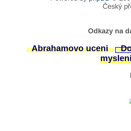
Český př
Odkazy na da
Abrahamovo uceni
Do
myslen