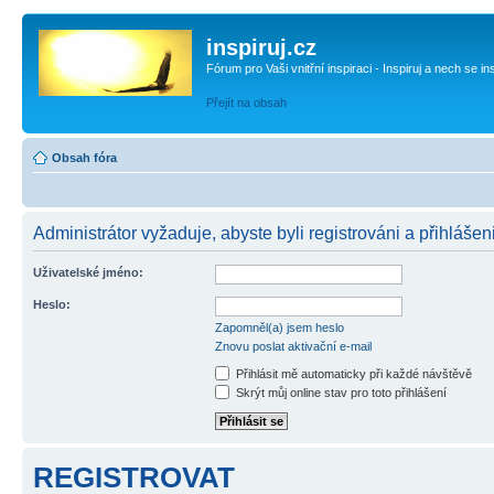
inspiruj.cz
Fórum pro Vaši vnitřní inspiraci - Inspiruj a nech se in
Přejít na obsah
Obsah fóra
Administrátor vyžaduje, abyste byli registrováni a přihlášen
Uživatelské jméno:
Heslo:
Zapomněl(a) jsem heslo
Znovu poslat aktivační e-mail
Přihlásit mě automaticky při každé návštěvě
Skrýt můj online stav pro toto přihlášení
REGISTROVAT