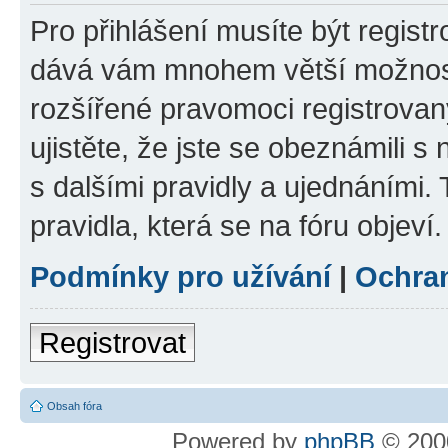
Pro přihlášení musíte být registr
dává vám mnohem větší možnosti
rozšířené pravomoci registrovan
ujistěte, že jste se obeznámili s
s dalšími pravidly a ujednáními. T
pravidla, která se na fóru objeví.
Podmínky pro užívání
|
Ochra
Registrovat
Obsah fóra
Powered by
phpBB
© 2000