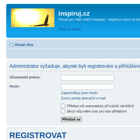
inspiruj.cz
Fórum pro Vaši vnitřní inspiraci - Inspiruj a nech se in
Přejít na obsah
Obsah fóra
Administrátor vyžaduje, abyste byli registrováni a přihlášen
Uživatelské jméno:
Heslo:
Zapomněl(a) jsem heslo
Znovu poslat aktivační e-mail
Přihlásit mě automaticky při každé návštěvě
Skrýt můj online stav pro toto přihlášení
REGISTROVAT