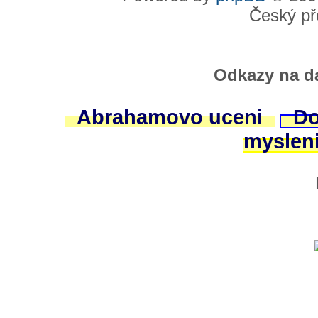
Český př
Odkazy na da
Abrahamovo uceni
Do
myslen