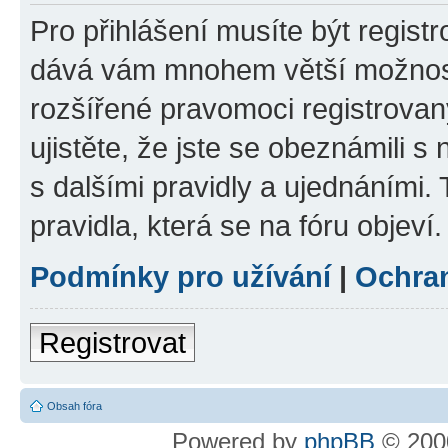
Pro přihlášení musíte být registr
dává vám mnohem větší možnosti
rozšířené pravomoci registrovan
ujistěte, že jste se obeznámili s
s dalšími pravidly a ujednáními. T
pravidla, která se na fóru objeví.
Podmínky pro užívání
|
Ochra
Registrovat
Obsah fóra
Powered by
phpBB
© 2000