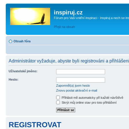
inspiruj.cz
Fórum pro Vaši vnitřní inspiraci - Inspiruj a nech se in
Přejít na obsah
Obsah fóra
Administrátor vyžaduje, abyste byli registrováni a přihlášen
Uživatelské jméno:
Heslo:
Zapomněl(a) jsem heslo
Znovu poslat aktivační e-mail
Přihlásit mě automaticky při každé návštěvě
Skrýt můj online stav pro toto přihlášení
REGISTROVAT