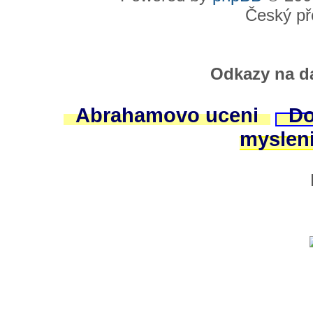
Český př
Odkazy na da
Abrahamovo uceni
Do
myslen