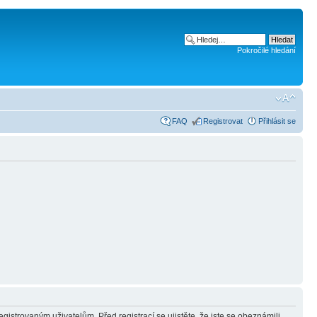
Pokročilé hledání
FAQ
Registrovat
Přihlásit se
gistrovaným uživatelům. Před registrací se ujistěte, že jste se obeznámili