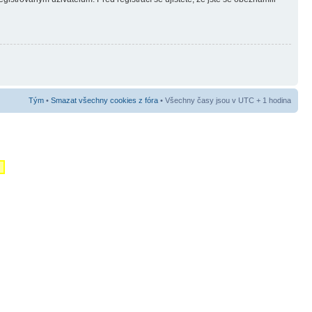
Tým
•
Smazat všechny cookies z fóra
• Všechny časy jsou v UTC + 1 hodina
m