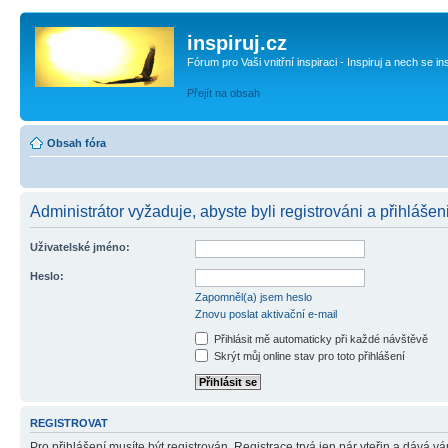
inspiruj.cz
Fórum pro Vaši vnitřní inspiraci - Inspiruj a nech se in
Přejít na obsah
Obsah fóra
Administrátor vyžaduje, abyste byli registrováni a přihlášen
Uživatelské jméno:
Heslo:
Zapomněl(a) jsem heslo
Znovu poslat aktivační e-mail
Přihlásit mě automaticky při každé návštěvě
Skrýt můj online stav pro toto přihlášení
REGISTROVAT
Pro přihlášení musíte být registrován. Registrace trvá jen pár vteřin a dává 