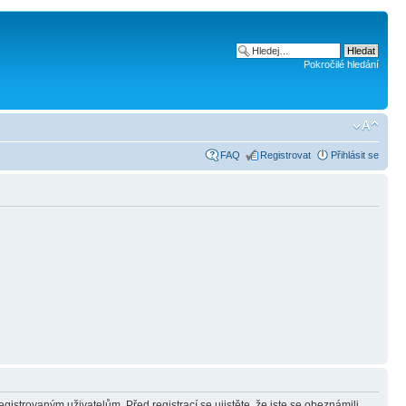
Pokročilé hledání
FAQ
Registrovat
Přihlásit se
gistrovaným uživatelům. Před registrací se ujistěte, že jste se obeznámili