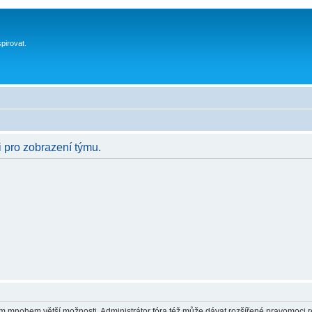
spirovat.
i pro zobrazení týmu.
vám mnohem větší možnosti. Administrátor fóra též může dávat rozšířené pravomoci re