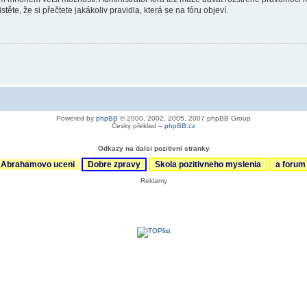
ěte, že si přečtete jakákoliv pravidla, která se na fóru objeví.
Powered by
phpBB
© 2000, 2002, 2005, 2007 phpBB Group
Český překlad –
phpBB.cz
Odkazy na dalsi pozitivni stranky
Abrahamovo uceni
Dobre zpravy
Skola pozitivneho myslenia
a foru
Reklamy