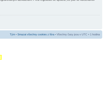
Tým
•
Smazat všechny cookies z fóra
• Všechny časy jsou v UTC + 1 hodina
m