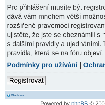
Pro přihlášení musíte být registr
dává vám mnohem větší možnosti
rozšířené pravomoci registrovan
ujistěte, že jste se obeznámili s
s dalšími pravidly a ujednáními. T
pravidla, která se na fóru objeví.
Podmínky pro užívání
|
Ochra
Registrovat
Obsah fóra
Powered by
phpBB
© 2000