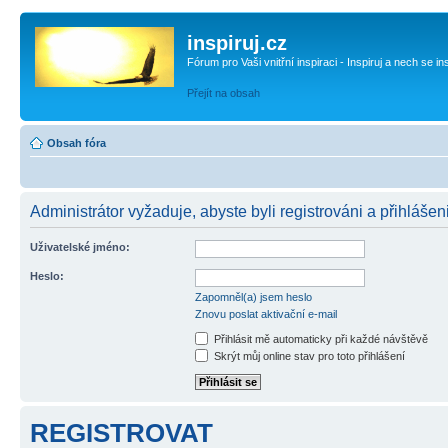
inspiruj.cz
Fórum pro Vaši vnitřní inspiraci - Inspiruj a nech se in
Přejít na obsah
Obsah fóra
Administrátor vyžaduje, abyste byli registrováni a přihlášen
Uživatelské jméno:
Heslo:
Zapomněl(a) jsem heslo
Znovu poslat aktivační e-mail
Přihlásit mě automaticky při každé návštěvě
Skrýt můj online stav pro toto přihlášení
REGISTROVAT