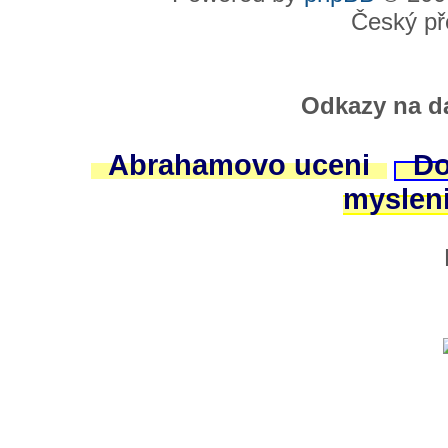
Český př
Odkazy na da
Abrahamovo uceni
Do
myslen