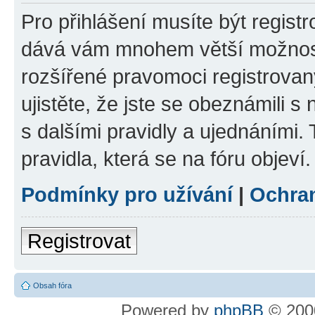
Pro přihlášení musíte být registr
dává vám mnohem větší možnosti
rozšířené pravomoci registrovan
ujistěte, že jste se obeznámili s
s dalšími pravidly a ujednáními. T
pravidla, která se na fóru objeví.
Podmínky pro užívání
|
Ochra
Registrovat
Obsah fóra
Powered by
phpBB
© 2000