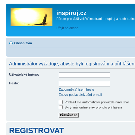
inspiruj.cz
Fórum pro Vaši vnitřní inspiraci - Inspiruj a nech se in
Přejít na obsah
Obsah fóra
Administrátor vyžaduje, abyste byli registrováni a přihlášen
Uživatelské jméno:
Heslo:
Zapomněl(a) jsem heslo
Znovu poslat aktivační e-mail
Přihlásit mě automaticky při každé návštěvě
Skrýt můj online stav pro toto přihlášení
REGISTROVAT