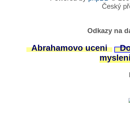
Český př
Odkazy na da
Abrahamovo uceni
Do
myslen