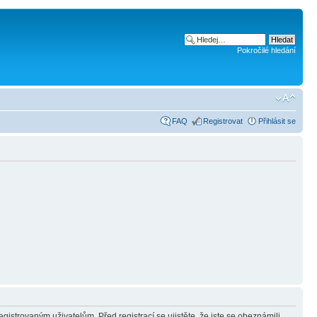
Pokročilé hledání
FAQ
Registrovat
Přihlásit se
gistrovaným uživatelům. Před registrací se ujistěte, že jste se obeznámili