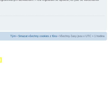
Tým
•
Smazat všechny cookies z fóra
• Všechny časy jsou v UTC + 1 hodina
m