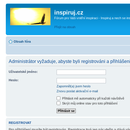
inspiruj.cz
Fórum pro Vaši vnitřní inspiraci - Inspiruj a nech se in
Přejít na obsah
Obsah fóra
Administrátor vyžaduje, abyste byli registrováni a přihlášen
Uživatelské jméno:
Heslo:
Zapomněl(a) jsem heslo
Znovu poslat aktivační e-mail
Přihlásit mě automaticky při každé návštěvě
Skrýt můj online stav pro toto přihlášení
REGISTROVAT
Pro přihlášení musíte být registrován. Registrace trvá jen pár vteřin a dává 