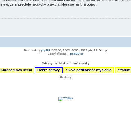
ěte, že si přečtete jakákoliv pravidla, která se na fóru objeví.
Powered by
phpBB
© 2000, 2002, 2005, 2007 phpBB Group
Český překlad –
phpBB.cz
Odkazy na dalsi pozitivni stranky
Abrahamovo uceni
Dobre zpravy
Skola pozitivneho myslenia
a foru
Reklamy