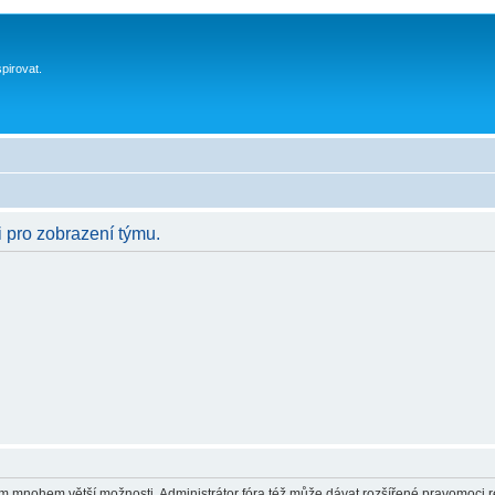
spirovat.
i pro zobrazení týmu.
vám mnohem větší možnosti. Administrátor fóra též může dávat rozšířené pravomoci re