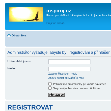
inspiruj.cz
Fórum pro Vaši vnitřní inspiraci - Inspiruj a nech se in
Přejít na obsah
Obsah fóra
Administrátor vyžaduje, abyste byli registrováni a přihlášen
Uživatelské jméno:
Heslo:
Zapomněl(a) jsem heslo
Znovu poslat aktivační e-mail
Přihlásit mě automaticky při každé návštěvě
Skrýt můj online stav pro toto přihlášení
REGISTROVAT