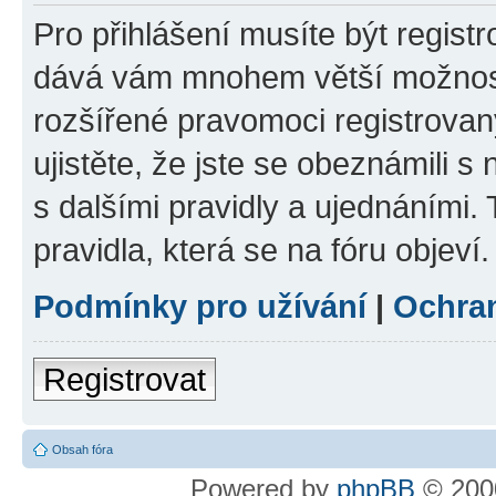
Pro přihlášení musíte být registr
dává vám mnohem větší možnosti
rozšířené pravomoci registrovan
ujistěte, že jste se obeznámili s
s dalšími pravidly a ujednáními. T
pravidla, která se na fóru objeví.
Podmínky pro užívání
|
Ochra
Registrovat
Obsah fóra
Powered by
phpBB
© 2000