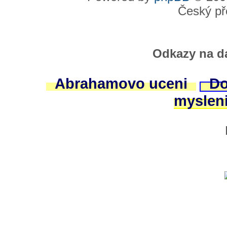
Český př
Odkazy na da
Abrahamovo uceni
Do
myslen