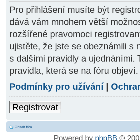
Pro přihlášení musíte být registr
dává vám mnohem větší možnosti
rozšířené pravomoci registrovan
ujistěte, že jste se obeznámili s
s dalšími pravidly a ujednáními. T
pravidla, která se na fóru objeví.
Podmínky pro užívání
|
Ochra
Registrovat
Obsah fóra
Powered by
phpBB
© 2000