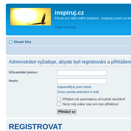
inspiruj.cz
Fórum pro Vaši vnitřní inspiraci - Inspiruj a nech se in
Přejít na obsah
Obsah fóra
Administrátor vyžaduje, abyste byli registrováni a přihlášen
Uživatelské jméno:
Heslo:
Zapomněl(a) jsem heslo
Znovu poslat aktivační e-mail
Přihlásit mě automaticky při každé návštěvě
Skrýt můj online stav pro toto přihlášení
REGISTROVAT