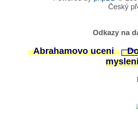
Český př
Odkazy na da
Abrahamovo uceni
Do
myslen