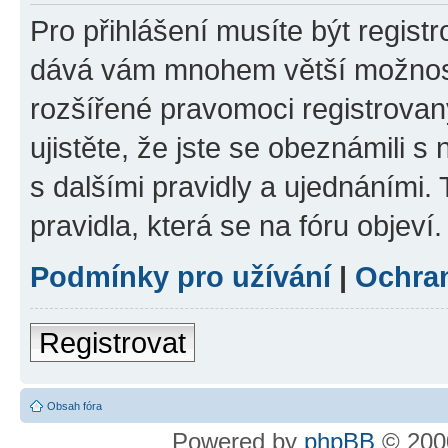
Pro přihlášení musíte být registr
dává vám mnohem větší možnosti
rozšířené pravomoci registrovan
ujistěte, že jste se obeznámili s
s dalšími pravidly a ujednáními. T
pravidla, která se na fóru objeví.
Podmínky pro užívání
|
Ochra
Registrovat
Obsah fóra
Powered by
phpBB
© 2000