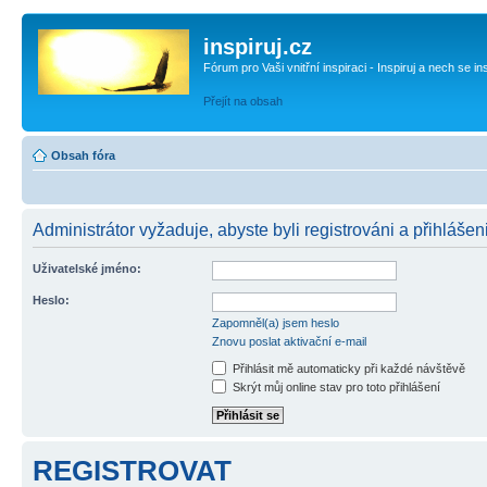
inspiruj.cz
Fórum pro Vaši vnitřní inspiraci - Inspiruj a nech se in
Přejít na obsah
Obsah fóra
Administrátor vyžaduje, abyste byli registrováni a přihlášen
Uživatelské jméno:
Heslo:
Zapomněl(a) jsem heslo
Znovu poslat aktivační e-mail
Přihlásit mě automaticky při každé návštěvě
Skrýt můj online stav pro toto přihlášení
REGISTROVAT