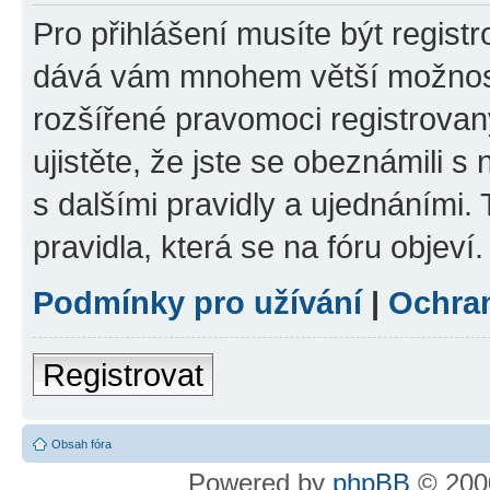
Pro přihlášení musíte být registr
dává vám mnohem větší možnosti
rozšířené pravomoci registrovan
ujistěte, že jste se obeznámili s
s dalšími pravidly a ujednáními. T
pravidla, která se na fóru objeví.
Podmínky pro užívání
|
Ochra
Registrovat
Obsah fóra
Powered by
phpBB
© 2000