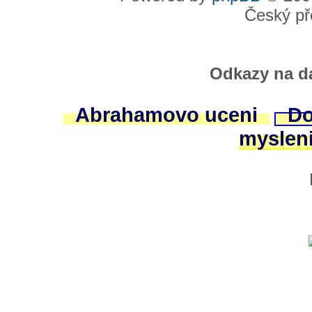
Český př
Odkazy na da
Abrahamovo uceni
Do
myslen