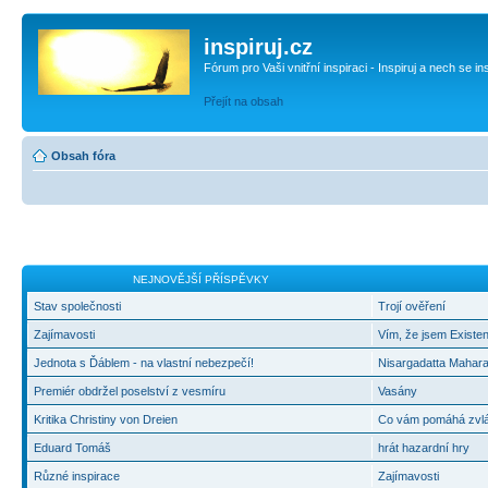
inspiruj.cz
Fórum pro Vaši vnitřní inspiraci - Inspiruj a nech se in
Přejít na obsah
Obsah fóra
NEJNOVĚJŠÍ PŘÍSPĚVKY
Stav společnosti
Trojí ověření
Zajímavosti
Vím, že jsem Existen
Jednota s Ďáblem - na vlastní nebezpečí!
Nisargadatta Mahara
Premiér obdržel poselství z vesmíru
Vasány
Kritika Christiny von Dreien
Co vám pomáhá zvlád
Eduard Tomáš
hrát hazardní hry
Různé inspirace
Zajímavosti