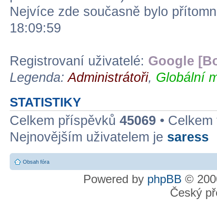
Nejvíce zde současně bylo přítom
18:09:59
Registrovaní uživatelé:
Google [Bo
Legenda:
Administrátoři
,
Globální m
STATISTIKY
Celkem příspěvků
45069
• Celkem
Nejnovějším uživatelem je
saress
Obsah fóra
Powered by
phpBB
© 2000
Český př