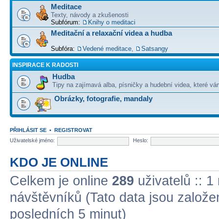
Meditace
Texty, návody a zkušenosti
Subfórum:
Knihy o meditaci
Meditační a relaxační videa a hudba
Subfóra:
Vedené meditace
,
Satsangy
INSPIRACE K RADOSTI
Hudba
Tipy na zajímavá alba, písničky a hudební videa, které vám
Obrázky, fotografie, mandaly
PŘIHLÁSIT SE
•
REGISTROVAT
Uživatelské jméno:
Heslo:
KDO JE ONLINE
Celkem je online
289
uživatelů :: 1
návštěvníků (Tato data jsou založena
posledních 5 minut)