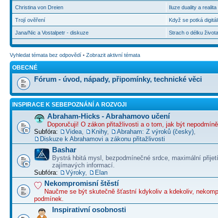
Christina von Dreien
Iluze duality a realit
Trojí ověření
Když se potká digitál
Jana/Nic a Vostalpetr - diskuze
Strach o délku život
Vyhledat témata bez odpovědí
•
Zobrazit aktivní témata
OBECNÉ
Fórum - úvod, nápady, připomínky, technické věci
INSPIRACE K SEBEPOZNÁNÍ A ROZVOJI
Abraham-Hicks - Abrahamovo učení
Doporučuji! O zákon přitažlivosti a o tom, jak být nepodmín
Subfóra:
Videa
,
Knihy
,
Abraham: Z výroků (česky)
,
Diskuze k Abrahamovi a zákonu přitažlivosti
Bashar
Bystrá hbitá mysl, bezpodmínečné srdce, maximální přijet
zajímavých informací.
Subfóra:
Výroky
,
Elan
Nekompromisní štěstí
Naučme se být skutečně šťastní kdykoliv a kdekoliv, nekom
podmínek.
Inspirativní osobnosti