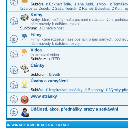
Subfóra:
Eckhart Tolle
,
Isha Judd
,
Mooji
,
Tomášov
Jaroslav Dušek
,
Saša Hedruk
,
Raméš Balsekar
,
Kurt Te
Knihy
Knihy, které rozšiřují naše poznání o nás samých, podněcu
nám návody k dalšímu rozvoji.
Subfórum:
O nedvojnosti
Filmy
Filmy, které rozšiřují naše poznání o nás samých, podněcu
nám návody k dalšímu rozvoji.
Videa
Inspirativní videa
Subfórum:
TED
Články
Subfórum:
Seth
Úvahy a zamyšlení
Subfóra:
Inspirativní pohádky
,
Satsangy
,
Výroky pří
www stránky
Události, akce, přednášky, srazy a setkávání
INSPIRACE K MEDITACI A RELAXACI